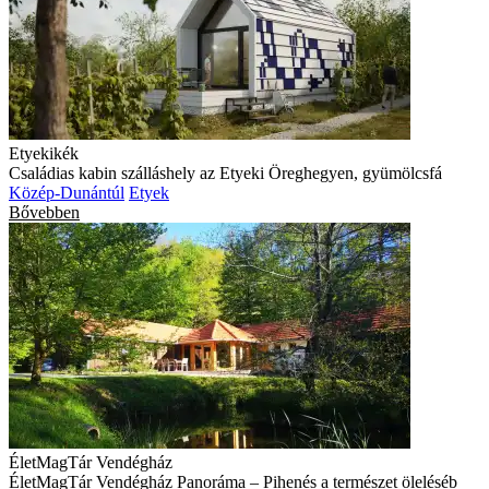
Etyekikék
Családias kabin szálláshely az Etyeki Öreghegyen, gyümölcsfá
Közép-Dunántúl
Etyek
Bővebben
ÉletMagTár Vendégház
ÉletMagTár Vendégház Panoráma – Pihenés a természet öleléséb