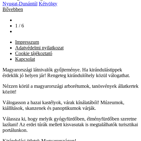
Nyugat-Dunántúl
Kétvölgy
Bővebben
1 / 6
Impresszum
Adatvédelmi nyilatkozat
Cookie tájékoztató
Kapcsolat
Magyarországi látnivalók gyűjteménye. Ha kirándulástippek
érdeklik jó helyen jár! Rengeteg kirándulóhely közül válogathat.
Nézzen körül a magyarországi arborétumok, tanösvények állatkertek
között!
Válogasson a hazai kastélyok, várak kínálatából! Múzeumok,
kiállítások, skanzenek és panoptikumok várják.
Válassza ki, hogy melyik gyógyfürdőben, élményfürdőben szeretne
lazítani! Az erdei túrák mellett kisvasutak is megtalálhatók turisztikai
portálunkon.
Kirándulási ötletek Magyarországon!