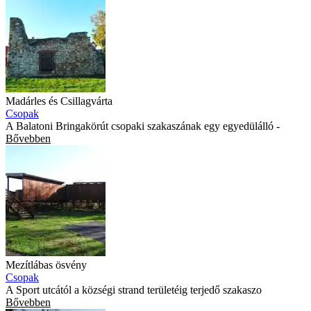
Madárles és Csillagvárta
Csopak
A Balatoni Bringakörút csopaki szakaszának egy egyedülálló -
Bővebben
Mezítlábas ösvény
Csopak
A Sport utcától a községi strand területéig terjedő szakaszo
Bővebben