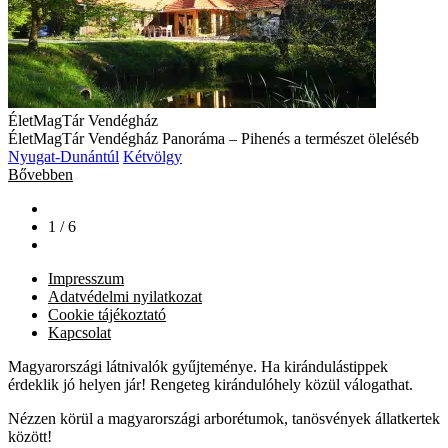
ÉletMagTár Vendégház
ÉletMagTár Vendégház Panoráma – Pihenés a természet öleléséb
Nyugat-Dunántúl
Kétvölgy
Bővebben
1 / 6
Impresszum
Adatvédelmi nyilatkozat
Cookie tájékoztató
Kapcsolat
Magyarországi látnivalók gyűjteménye. Ha kirándulástippek
érdeklik jó helyen jár! Rengeteg kirándulóhely közül válogathat.
Nézzen körül a magyarországi arborétumok, tanösvények állatkertek
között!