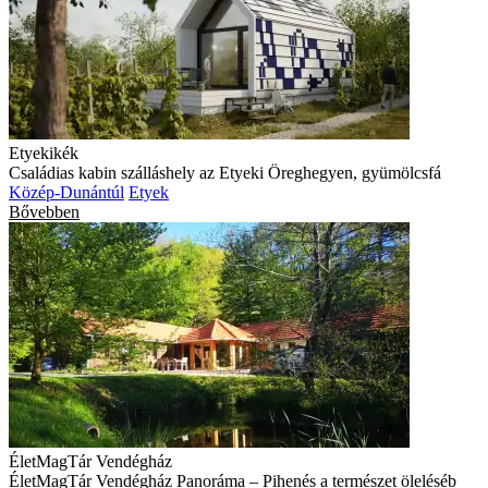
Etyekikék
Családias kabin szálláshely az Etyeki Öreghegyen, gyümölcsfá
Közép-Dunántúl
Etyek
Bővebben
ÉletMagTár Vendégház
ÉletMagTár Vendégház Panoráma – Pihenés a természet öleléséb