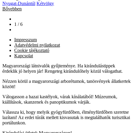
Nyugat-Dunántúl
Kétvölgy
Bővebben
1 / 6
Impresszum
Adatvédelmi nyilatkozat
Cookie tájékoztató
Kapcsolat
Magyarországi látnivalók gyűjteménye. Ha kirándulástippek
érdeklik jó helyen jár! Rengeteg kirándulóhely közül válogathat.
Nézzen körül a magyarországi arborétumok, tanösvények állatkertek
között!
Válogasson a hazai kastélyok, várak kínálatából! Múzeumok,
kiállítások, skanzenek és panoptikumok várják.
Válassza ki, hogy melyik gyógyfürdőben, élményfürdőben szeretne
lazítani! Az erdei túrák mellett kisvasutak is megtalálhatók turisztikai
portálunkon.
Kirándulási ötletek Magyarországon!