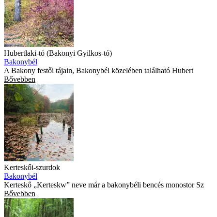
Hubertlaki-tó (Bakonyi Gyilkos-tó)
Bakonybél
A Bakony festői tájain, Bakonybél közelében található Hubert
Bővebben
Kerteskői-szurdok
Bakonybél
Kerteskő „Kerteskw” neve már a bakonybéli bencés monostor Sz
Bővebben