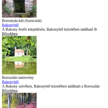
Borostyán-kút (Szent-kút)
Bakonybél
A Bakony festői településén, Bakonybél közelében található B
Bővebben
Boroszlán tanösvény
Bakonybél
A Bakony szívében, Bakonybél közelében található a Boroszlán
Bővebben