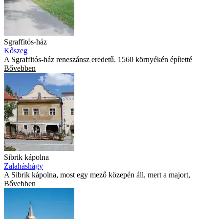
Sgraffitós-ház
Kőszeg
A Sgraffitós-ház reneszánsz eredetű. 1560 környékén építetté
Bővebben
Sibrik kápolna
Zalaháshágy
A Sibrik kápolna, most egy mező közepén áll, mert a majort,
Bővebben