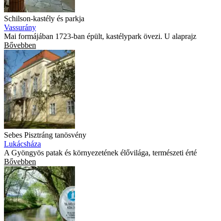
Schilson-kastély és parkja
Vassurány
Mai formájában 1723-ban épült, kastélypark övezi. U alaprajz
Bővebben
Sebes Pisztráng tanösvény
Lukácsháza
A Gyöngyös patak és környezetének élővilága, természeti érté
Bővebben