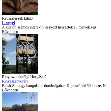
Rétisasfészek kilátó
Lengyel
A kilátón számos interaktív eszközt helyeztek el, melyek seg
Bővebben
Rinyaszentkirályi Horgásztó
Rinyaszentkirály
Belső-Somogy hangulatos dombságában Kaposvártól 50 km-re, Na
Bővebben