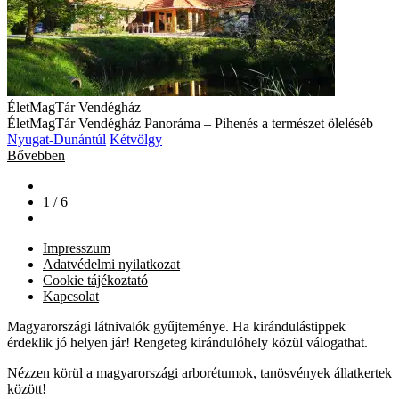
ÉletMagTár Vendégház
ÉletMagTár Vendégház Panoráma – Pihenés a természet öleléséb
Nyugat-Dunántúl
Kétvölgy
Bővebben
1 / 6
Impresszum
Adatvédelmi nyilatkozat
Cookie tájékoztató
Kapcsolat
Magyarországi látnivalók gyűjteménye. Ha kirándulástippek
érdeklik jó helyen jár! Rengeteg kirándulóhely közül válogathat.
Nézzen körül a magyarországi arborétumok, tanösvények állatkertek
között!