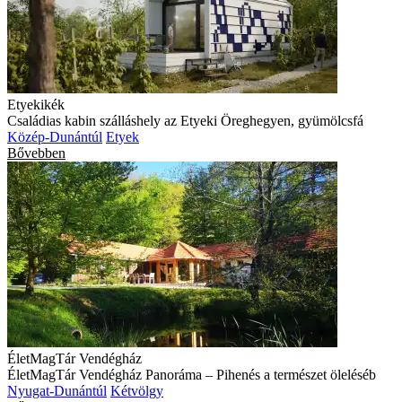
Etyekikék
Családias kabin szálláshely az Etyeki Öreghegyen, gyümölcsfá
Közép-Dunántúl
Etyek
Bővebben
ÉletMagTár Vendégház
ÉletMagTár Vendégház Panoráma – Pihenés a természet öleléséb
Nyugat-Dunántúl
Kétvölgy