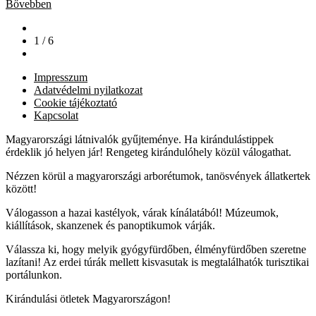
Bővebben
1 / 6
Impresszum
Adatvédelmi nyilatkozat
Cookie tájékoztató
Kapcsolat
Magyarországi látnivalók gyűjteménye. Ha kirándulástippek
érdeklik jó helyen jár! Rengeteg kirándulóhely közül válogathat.
Nézzen körül a magyarországi arborétumok, tanösvények állatkertek
között!
Válogasson a hazai kastélyok, várak kínálatából! Múzeumok,
kiállítások, skanzenek és panoptikumok várják.
Válassza ki, hogy melyik gyógyfürdőben, élményfürdőben szeretne
lazítani! Az erdei túrák mellett kisvasutak is megtalálhatók turisztikai
portálunkon.
Kirándulási ötletek Magyarországon!