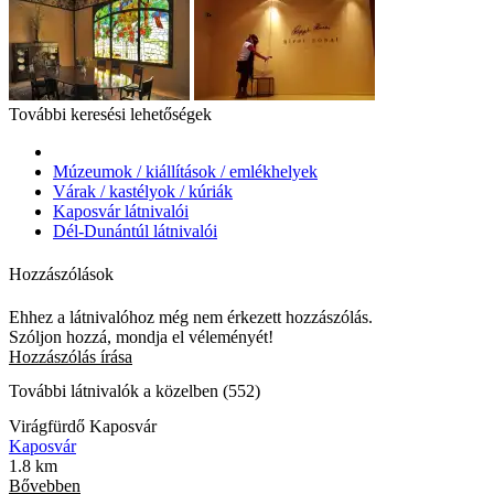
További keresési lehetőségek
Múzeumok / kiállítások / emlékhelyek
Várak / kastélyok / kúriák
Kaposvár látnivalói
Dél-Dunántúl látnivalói
Hozzászólások
Ehhez a látnivalóhoz még nem érkezett hozzászólás.
Szóljon hozzá, mondja el véleményét!
Hozzászólás írása
További látnivalók a közelben (552)
Virágfürdő Kaposvár
Kaposvár
1.8 km
Bővebben