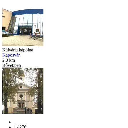
Kálvária kápolna
Kaposvár
2.0 km
Bővebben
1 / 276