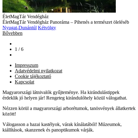
ÉletMagTár Vendégház
ÉletMagTár Vendégház Panoráma – Pihenés a természet öleléséb
Nyugat-Dunántúl
Kétvölgy
Bővebben
1 / 6
Impresszum
Adatvédelmi nyilatkozat
Cookie tájékoztató
Kapcsolat
Magyarországi látnivalók gyűjteménye. Ha kirándulástippek
érdeklik jó helyen jár! Rengeteg kirándulóhely közül válogathat.
Nézzen körül a magyarországi arborétumok, tanösvények állatkertek
között!
Válogasson a hazai kastélyok, várak kínálatából! Múzeumok,
kiállítások, skanzenek és panoptikumok várják.