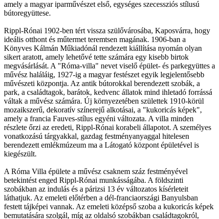
amely a magyar iparművészet első, egységes szecessziós stílusú
bútoregyüttese.
Rippl-Rónai 1902-ben tért vissza szülővárosába, Kaposvárra, hogy
ideális otthont és műtermet teremtsen magának. 1906-ban a
Könyves Kálmán Műkiadónál rendezett kiállítása nyomán olyan
sikert aratott, amely lehetővé tette számára egy kisebb birtok
megvásárlását. A "Róma-villa" nevet viselő épület- és parkegyüttes a
művész haláláig, 1927-ig a magyar festészet egyik legjelentősebb
művészeti központja. Az antik bútorokkal berendezett szobák, a
park, a családtagok, barátok, kedvenc állatok mind ihletadó forrássá
váltak a művész számára. Új környezetében születtek 1910-körül
mozaikszerű, dekoratív színerejű alkotásai, a "kukoricás képek",
amely a francia Fauves-stílus egyéni változata. A villa minden
részlete őrzi az eredeti, Rippl-Rónai korabeli állapotot. A személyes
vonatkozású tárgyakkal, gazdag festményanyaggal hitelesen
berendezett emlékmúzeum ma a Látogató központ épületével is
kiegészült.
A Róma Villa épülete a művész csaknem száz festményével
betekintést enged Rippl-Rónai munkásságába. A földszinti
szobákban az indulás és a párizsi 13 év változatos kísérleteit
láthatjuk. Az emeleti előtérben a dél-franciaországi Banyulsban
festett tájképei vannak. Az emeleti középső szoba a kukoricás képek
bemutatására szolgál, míg az oldalsó szobákban családtagokról,