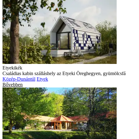
Etyekikék
Családias kabin szálláshely az Etyeki Öreghegyen, gyümölcsfá
Közép-Dunántúl
Etyek
Bővebben