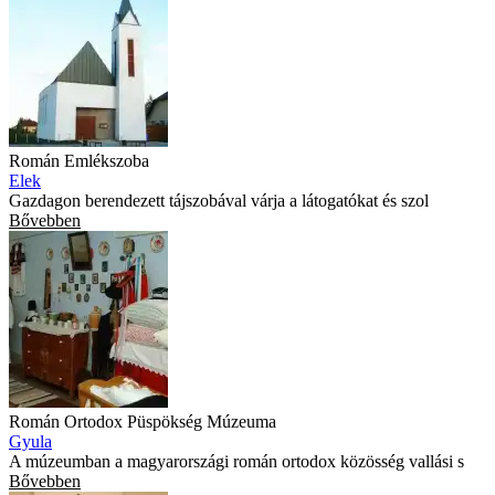
Román Emlékszoba
Elek
Gazdagon berendezett tájszobával várja a látogatókat és szol
Bővebben
Román Ortodox Püspökség Múzeuma
Gyula
A múzeumban a magyarországi román ortodox közösség vallási s
Bővebben