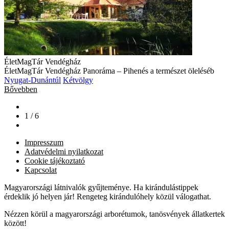
ÉletMagTár Vendégház
ÉletMagTár Vendégház Panoráma – Pihenés a természet öleléséb
Nyugat-Dunántúl
Kétvölgy
Bővebben
1 / 6
Impresszum
Adatvédelmi nyilatkozat
Cookie tájékoztató
Kapcsolat
Magyarországi látnivalók gyűjteménye. Ha kirándulástippek
érdeklik jó helyen jár! Rengeteg kirándulóhely közül válogathat.
Nézzen körül a magyarországi arborétumok, tanösvények állatkertek
között!