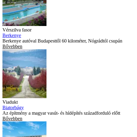
Vérszilva fasor
Berkenye
Berkenye autóval Budapesttől 60 kilométer, Nógrádtól csupán
Bővebben
Viadukt
Biatorbágy
Az építmény a magyar vasút- és hídépítés századforduló előtt
Bővebben