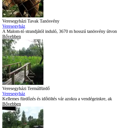
Veresegyházi Tavak Tanösvény
Veresegyház
A Malom-tó strandjától induló, 3670 m hosszú tanösvény útvon
Bővebben
Veresegyházi Termálfürdő
Veresegyház
Kellemes fürdőzés és időtöltés vár azokra a vendégeinkre, ak
Bővebben