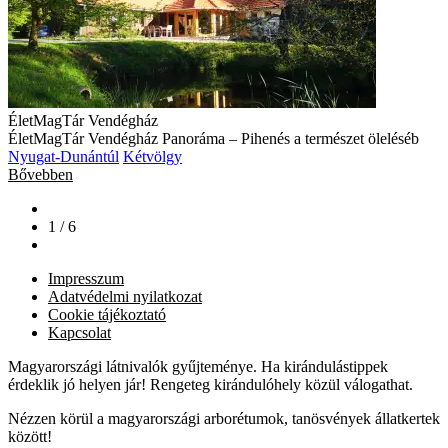
ÉletMagTár Vendégház
ÉletMagTár Vendégház Panoráma – Pihenés a természet öleléséb
Nyugat-Dunántúl
Kétvölgy
Bővebben
1 / 6
Impresszum
Adatvédelmi nyilatkozat
Cookie tájékoztató
Kapcsolat
Magyarországi látnivalók gyűjteménye. Ha kirándulástippek
érdeklik jó helyen jár! Rengeteg kirándulóhely közül válogathat.
Nézzen körül a magyarországi arborétumok, tanösvények állatkertek
között!