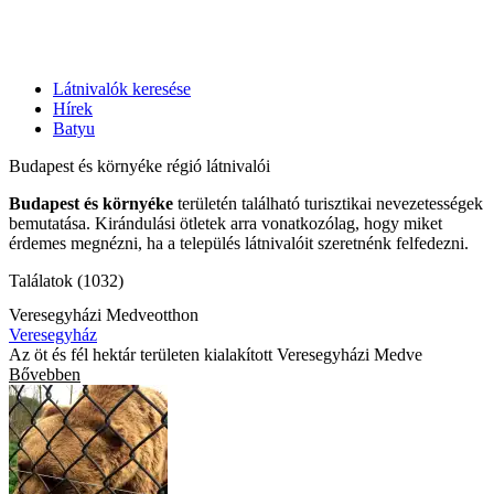
Látnivalók keresése
Hírek
Batyu
Budapest és környéke régió látnivalói
Budapest és környéke
területén található turisztikai nevezetességek
bemutatása. Kirándulási ötletek arra vonatkozólag, hogy miket
érdemes megnézni, ha a település látnivalóit szeretnénk felfedezni.
Találatok (1032)
Veresegyházi Medveotthon
Veresegyház
Az öt és fél hektár területen kialakított Veresegyházi Medve
Bővebben