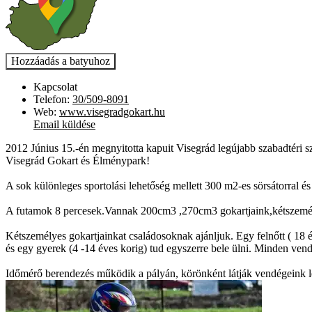
Kapcsolat
Telefon:
30/509-8091
Web:
www.visegradgokart.hu
Email küldése
2012 Június 15.-én megnyitotta kapuit Visegrád legújabb szabadtéri s
Visegrád Gokart és Élménypark!
A sok különleges sportolási lehetőség mellett 300 m2-es sörsátorral é
A futamok 8 percesek.Vannak 200cm3 ,270cm3 gokartjaink,kétszemélye
Kétszemélyes gokartjainkat családosoknak ajánljuk. Egy felnőtt ( 18 é
és egy gyerek (4 -14 éves korig) tud egyszerre bele ülni. Minden ven
Időmérő berendezés működik a pályán, körönként látják vendégeink l