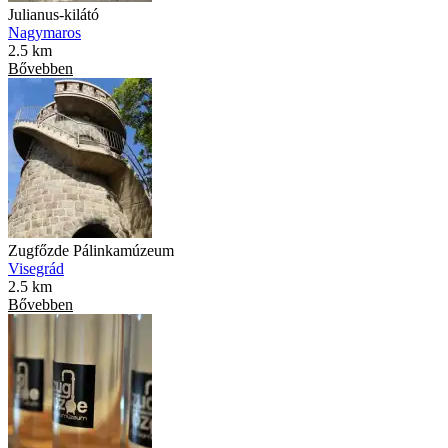
Julianus-kilátó
Nagymaros
2.5 km
Bővebben
Zugfőzde Pálinkamúzeum
Visegrád
2.5 km
Bővebben