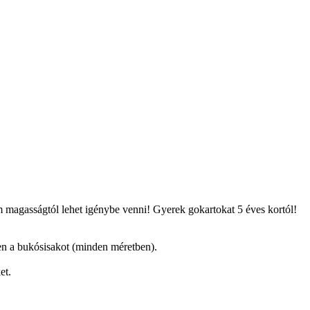
magasságtól lehet igénybe venni! Gyerek gokartokat 5 éves kortól!
sen a bukósisakot (minden méretben).
et.