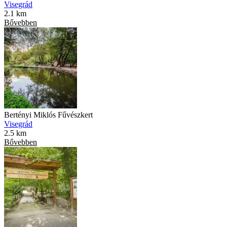
Visegrád
2.1 km
Bővebben
Bertényi Miklós Fűvészkert
Visegrád
2.5 km
Bővebben