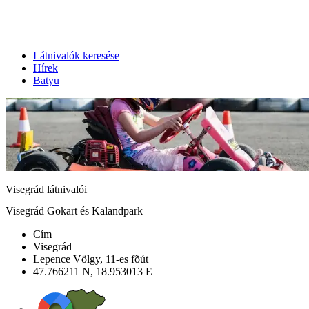
Látnivalók keresése
Hírek
Batyu
Visegrád látnivalói
Visegrád Gokart és Kalandpark
Cím
Visegrád
Lepence Völgy, 11-es fõút
47.766211 N, 18.953013 E