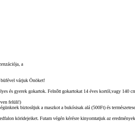
zenzációja, a
s büfével várjuk Önöket!
s és gyerek gokartok. Felnőtt gokartokat 14 éves kortól,vagy 140 cm 
ven felüli!)
dégünknek biztosítjuk a maszkot a bukósisak alá (500Ft) és természete
edfalon köridejeiket. Futam végén kérésre kinyomtatjuk az eredmények