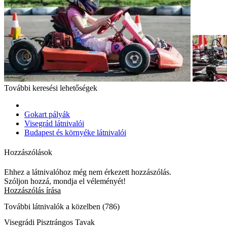
További keresési lehetőségek
Gokart pályák
Visegrád látnivalói
Budapest és környéke látnivalói
Hozzászólások
Ehhez a látnivalóhoz még nem érkezett hozzászólás.
Szóljon hozzá, mondja el véleményét!
Hozzászólás írása
További látnivalók a közelben (786)
Visegrádi Pisztrángos Tavak