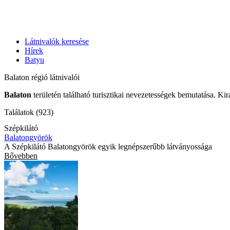
Látnivalók keresése
Hírek
Batyu
Balaton régió látnivalói
Balaton
területén található turisztikai nevezetességek bemutatása. Ki
Találatok (923)
Szépkilátó
Balatongyörök
A Szépkilátó Balatongyörök egyik legnépszerűbb látványossága
Bővebben