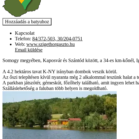
Kapcsolat
Telefon:
84/372-503, 30/204-0751
Web:
www.szigethorgaszto.hu
Email küldése
Somogy megyében, Kaposvár és Szántód között, a 34-es km-kőnél, Iga
A 4.2 hektáros tavat K-NY irányban dombok veszik körül.
Az őszi telepítésen kívül nyaranta még 2 alkalommal teszünk halat a t
A parkban játszótér, gémeskút, főzőhely található, amit ingyen lehet h
Szálláslehetőség a faluban több helyen is megoldható.