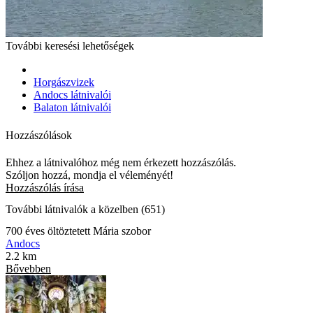
További keresési lehetőségek
Horgászvizek
Andocs látnivalói
Balaton látnivalói
Hozzászólások
Ehhez a látnivalóhoz még nem érkezett hozzászólás.
Szóljon hozzá, mondja el véleményét!
Hozzászólás írása
További látnivalók a közelben (651)
700 éves öltöztetett Mária szobor
Andocs
2.2 km
Bővebben