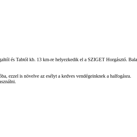
ltól és Tabtól kb. 13 km-re helyezkedik el a SZIGET Horgásztó. Balat
óba, ezzel is növelve az esélyt a kedves vendégeinknek a halfogásra.
asználni.