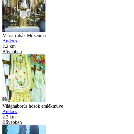
Mária-ruhák Múzeuma
Andocs
2.2 km
Bővebben
Világháborús hősök emlékműve
Andocs
2.2 km
Bővebben