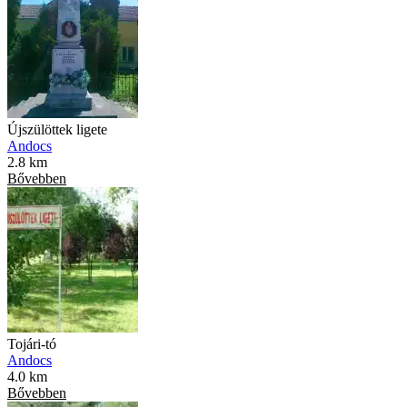
Újszülöttek ligete
Andocs
2.8 km
Bővebben
Tojári-tó
Andocs
4.0 km
Bővebben