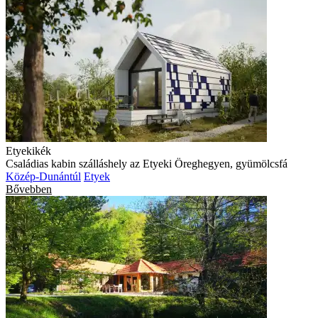
Etyekikék
Családias kabin szálláshely az Etyeki Öreghegyen, gyümölcsfá
Közép-Dunántúl
Etyek
Bővebben