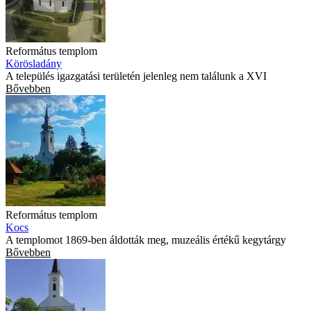
Református templom
Körösladány
A település igazgatási területén jelenleg nem találunk a XVI
Bővebben
Református templom
Kocs
A templomot 1869-ben áldották meg, muzeális értékű kegytárgy
Bővebben