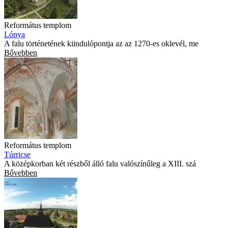
Református templom
Lónya
A falu történetének kiindulópontja az az 1270-es oklevél, me
Bővebben
Református templom
Túrricse
A középkorban két részből álló falu valószínűleg a XIII. szá
Bővebben