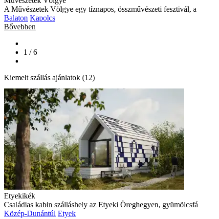
Művészetek Völgye
A Művészetek Völgye egy tíznapos, összművészeti fesztivál, a
Balaton
Kapolcs
Bővebben
1 / 6
Kiemelt szállás ajánlatok (12)
Etyekikék
Családias kabin szálláshely az Etyeki Öreghegyen, gyümölcsfá
Közép-Dunántúl
Etyek