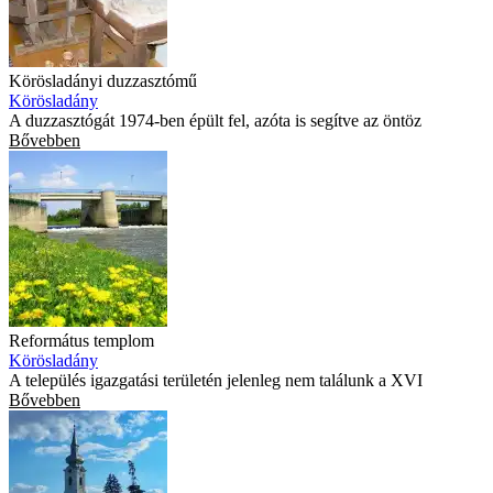
Körösladányi duzzasztómű
Körösladány
A duzzasztógát 1974-ben épült fel, azóta is segítve az öntöz
Bővebben
Református templom
Körösladány
A település igazgatási területén jelenleg nem találunk a XVI
Bővebben