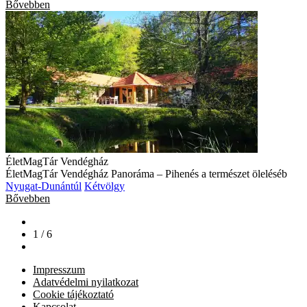
Bővebben
ÉletMagTár Vendégház
ÉletMagTár Vendégház Panoráma – Pihenés a természet öleléséb
Nyugat-Dunántúl
Kétvölgy
Bővebben
1 / 6
Impresszum
Adatvédelmi nyilatkozat
Cookie tájékoztató
Kapcsolat