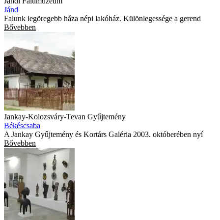
Jándi Falumúzeum
Jánd
Falunk legöregebb háza népi lakóház. Különlegessége a gerend
Bővebben
Jankay-Kolozsváry-Tevan Gyűjtemény
Békéscsaba
A Jankay Gyűjtemény és Kortárs Galéria 2003. októberében nyí
Bővebben