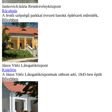
Jankovich-kúria Rendezvényközpont
Rácalmás
A festői szépségű parkkal övezett barokk építészeti műemlék,
Bővebben
János Vitéz Látogatóközpont
Kiskőrös
A János Vitéz Látogatóközpontnak otthont adó, 1845-ben épült
Bővebben