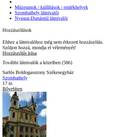
Múzeumok / kiállítások / emlékhelyek
Szombathely látnivalói
Nyugat-Dunántúl látnivalói
Hozzászólások
Ehhez a látnivalóhoz még nem érkezett hozzászólás.
Szóljon hozzá, mondja el véleményét!
Hozzászólás írása
További látnivalók a közelben (586)
Sarlós Boldogasszony Székesegyház
Szombathely
17 m
Bővebben