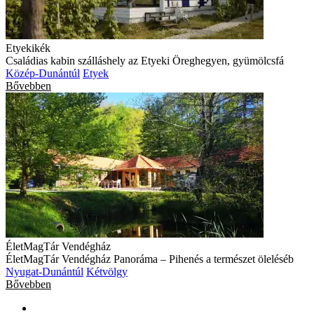
Etyekikék
Családias kabin szálláshely az Etyeki Öreghegyen, gyümölcsfá
Közép-Dunántúl
Etyek
Bővebben
ÉletMagTár Vendégház
ÉletMagTár Vendégház Panoráma – Pihenés a természet öleléséb
Nyugat-Dunántúl
Kétvölgy
Bővebben