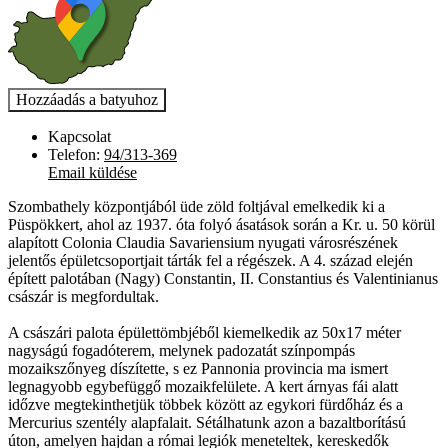
Kapcsolat
Telefon:
94/313-369
Email küldése
Szombathely központjából üde zöld foltjával emelkedik ki a
Püspökkert, ahol az 1937. óta folyó ásatások során a Kr. u. 50 körül
alapított Colonia Claudia Savariensium nyugati városrészének
jelentős épületcsoportjait tárták fel a régészek. A 4. század elején
épített palotában (Nagy) Constantin, II. Constantius és Valentinianus
császár is megfordultak.
A császári palota épülettömbjéből kiemelkedik az 50x17 méter
nagyságú fogadóterem, melynek padozatát színpompás
mozaikszőnyeg díszítette, s ez Pannonia provincia ma ismert
legnagyobb egybefüggő mozaikfelülete. A kert árnyas fái alatt
időzve megtekinthetjük többek között az egykori fürdőház és a
Mercurius szentély alapfalait. Sétálhatunk azon a bazaltborítású
úton, amelyen hajdan a római legiók meneteltek, kereskedők