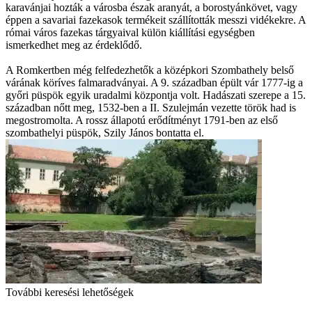
karavánjai hozták a városba észak aranyát, a borostyánkövet, vagy
éppen a savariai fazekasok termékeit szállították messzi vidékekre. A
római város fazekas tárgyaival külön kiállítási egységben
ismerkedhet meg az érdeklődő.
A Romkertben még felfedezhetők a középkori Szombathely belső
várának köríves falmaradványai. A 9. században épült vár 1777-ig a
győri püspök egyik uradalmi központja volt. Hadászati szerepe a 15.
században nőtt meg, 1532-ben a II. Szulejmán vezette török had is
megostromolta. A rossz állapotú erődítményt 1791-ben az első
szombathelyi püspök, Szily János bontatta el.
További keresési lehetőségek