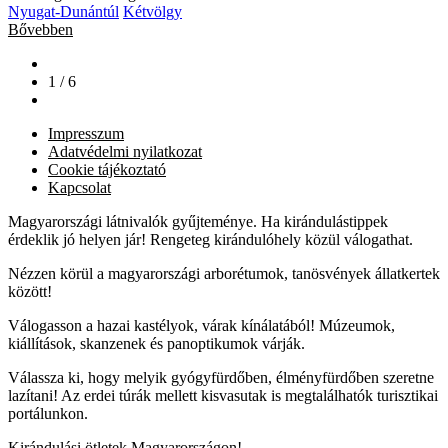
Nyugat-Dunántúl
Kétvölgy
Bővebben
1 / 6
Impresszum
Adatvédelmi nyilatkozat
Cookie tájékoztató
Kapcsolat
Magyarországi látnivalók gyűjteménye. Ha kirándulástippek
érdeklik jó helyen jár! Rengeteg kirándulóhely közül válogathat.
Nézzen körül a magyarországi arborétumok, tanösvények állatkertek
között!
Válogasson a hazai kastélyok, várak kínálatából! Múzeumok,
kiállítások, skanzenek és panoptikumok várják.
Válassza ki, hogy melyik gyógyfürdőben, élményfürdőben szeretne
lazítani! Az erdei túrák mellett kisvasutak is megtalálhatók turisztikai
portálunkon.
Kirándulási ötletek Magyarországon!