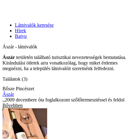
Látnivalók keresése
Hírek
Batyu
Ászár - látnivalók
Ászár
területén található turisztikai nevezetességek bemutatása.
Kirándulási ötletek arra vonatkozólag, hogy miket érdemes
megnézni, ha a település látnivalóit szeretnénk felfedezni.
Találatok (3)
Bősze Pincészet
Ászár
„2009 decembere óta foglalkozom szőlőtermesztéssel és feldol
Bővebben