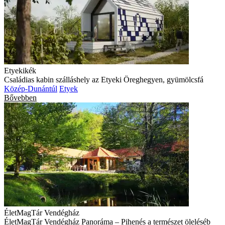
Etyekikék
Családias kabin szálláshely az Etyeki Öreghegyen, gyümölcsfá
Közép-Dunántúl
Etyek
Bővebben
ÉletMagTár Vendégház
ÉletMagTár Vendégház Panoráma – Pihenés a természet öleléséb