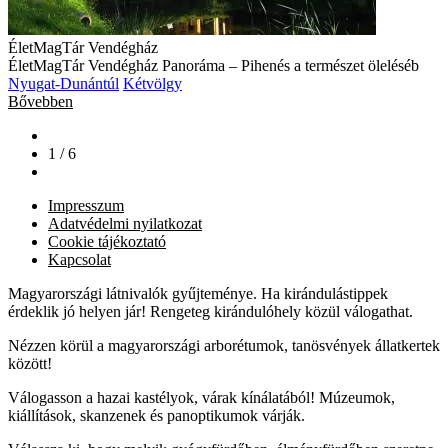
ÉletMagTár Vendégház
ÉletMagTár Vendégház Panoráma – Pihenés a természet öleléséb
Nyugat-Dunántúl
Kétvölgy
Bővebben
1 / 6
Impresszum
Adatvédelmi nyilatkozat
Cookie tájékoztató
Kapcsolat
Magyarországi látnivalók gyűjteménye. Ha kirándulástippek
érdeklik jó helyen jár! Rengeteg kirándulóhely közül válogathat.
Nézzen körül a magyarországi arborétumok, tanösvények állatkertek
között!
Válogasson a hazai kastélyok, várak kínálatából! Múzeumok,
kiállítások, skanzenek és panoptikumok várják.