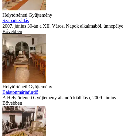
Helytörténeti Gyűjtemény
Szabadszállás
2007. június 30-án a XII. Városi Napok alkalmából, ünnepélye
Bővebben
Helytörténeti Gyűjtemény
Balatonmáriafürdő
A Helytörténeti Gyűjtemény állandó kiállítása, 2009. június
Bővebben