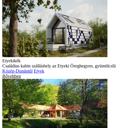
Etyekikék
Családias kabin szálláshely az Etyeki Öreghegyen, gyümölcsfá
Közép-Dunántúl
Etyek
Bővebben