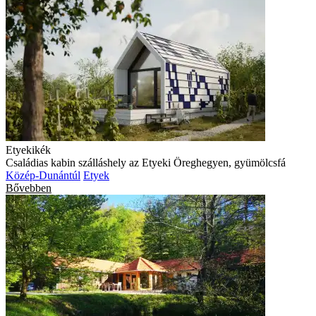
Etyekikék
Családias kabin szálláshely az Etyeki Öreghegyen, gyümölcsfá
Közép-Dunántúl
Etyek
Bővebben