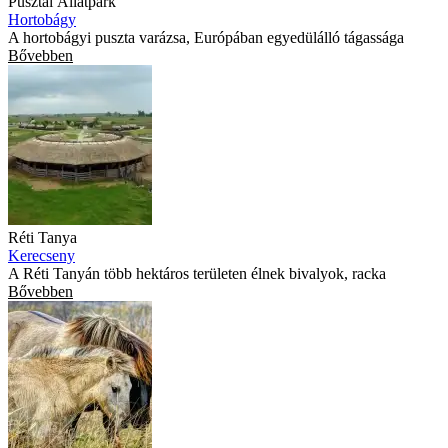
Pusztai Állatpark
Hortobágy
A hortobágyi puszta varázsa, Európában egyedülálló tágassága
Bővebben
Réti Tanya
Kerecseny
A Réti Tanyán több hektáros területen élnek bivalyok, racka
Bővebben