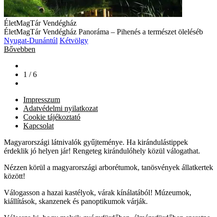
ÉletMagTár Vendégház
ÉletMagTár Vendégház Panoráma – Pihenés a természet öleléséb
Nyugat-Dunántúl
Kétvölgy
Bővebben
1 / 6
Impresszum
Adatvédelmi nyilatkozat
Cookie tájékoztató
Kapcsolat
Magyarországi látnivalók gyűjteménye. Ha kirándulástippek
érdeklik jó helyen jár! Rengeteg kirándulóhely közül válogathat.
Nézzen körül a magyarországi arborétumok, tanösvények állatkertek
között!
Válogasson a hazai kastélyok, várak kínálatából! Múzeumok,
kiállítások, skanzenek és panoptikumok várják.