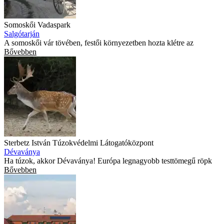
Somoskői Vadaspark
Salgótarján
A somoskői vár tövében, festői környezetben hozta klétre az
Bővebben
Sterbetz István Túzokvédelmi Látogatóközpont
Dévaványa
Ha túzok, akkor Dévaványa! Európa legnagyobb testtömegű röpk
Bővebben