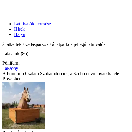
Látnivalók keresése
Hírek
Batyu
állatkertek / vadasparkok / állatparkok jellegű látnivalók
Találatok (86)
Pónifarm
Taksony
A Pónifarm Családi Szabadidőpark, a Szellő nevű lovacska éle
Bővebben