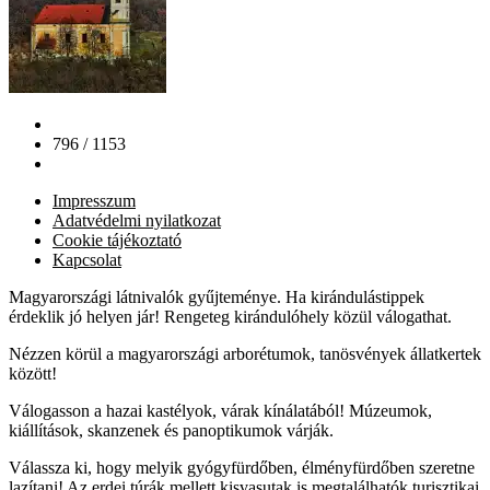
796 / 1153
Impresszum
Adatvédelmi nyilatkozat
Cookie tájékoztató
Kapcsolat
Magyarországi látnivalók gyűjteménye. Ha kirándulástippek
érdeklik jó helyen jár! Rengeteg kirándulóhely közül válogathat.
Nézzen körül a magyarországi arborétumok, tanösvények állatkertek
között!
Válogasson a hazai kastélyok, várak kínálatából! Múzeumok,
kiállítások, skanzenek és panoptikumok várják.
Válassza ki, hogy melyik gyógyfürdőben, élményfürdőben szeretne
lazítani! Az erdei túrák mellett kisvasutak is megtalálhatók turisztikai