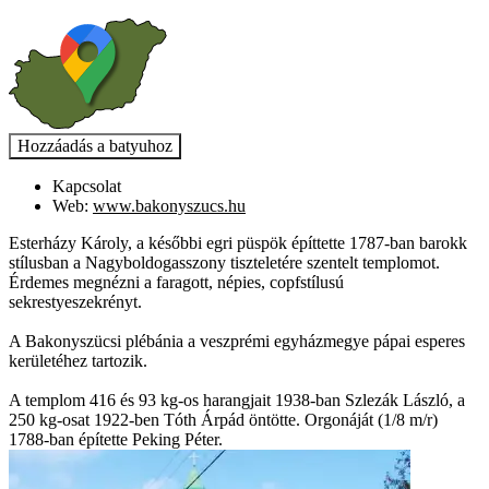
Kapcsolat
Web:
www.bakonyszucs.hu
Esterházy Károly, a későbbi egri püspök építtette 1787-ban barokk
stílusban a Nagyboldogasszony tiszteletére szentelt templomot.
Érdemes megnézni a faragott, népies, copfstílusú
sekrestyeszekrényt.
A Bakonyszücsi plébánia a veszprémi egyházmegye pápai esperes
kerületéhez tartozik.
A templom 416 és 93 kg-os harangjait 1938-ban Szlezák László, a
250 kg-osat 1922-ben Tóth Árpád öntötte. Orgonáját (1/8 m/r)
1788-ban építette Peking Péter.