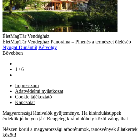
ÉletMagTár Vendégház
ÉletMagTár Vendégház Panoráma – Pihenés a természet öleléséb
Nyugat-Dunántúl
Kétvölgy
Bővebben
1 / 6
Impresszum
Adatvédelmi nyilatkozat
Cookie tájékoztató
Kapcsolat
Magyarországi látnivalók gyűjteménye. Ha kirándulástippek
érdeklik jó helyen jár! Rengeteg kirándulóhely közül válogathat.
Nézzen körül a magyarországi arborétumok, tanösvények állatkertek
között!