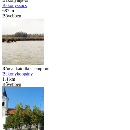
Bakonyalja-tó
Bakonyszücs
687 m
Bővebben
Római katolikus templom
Bakonykoppány
1.4 km
Bővebben