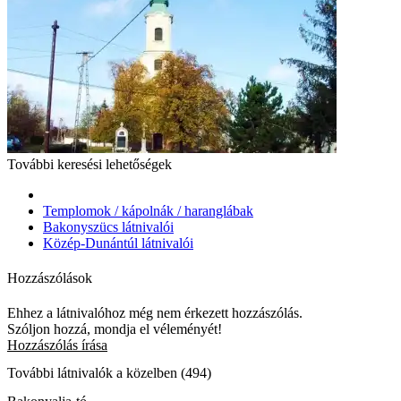
További keresési lehetőségek
Templomok / kápolnák / haranglábak
Bakonyszücs látnivalói
Közép-Dunántúl látnivalói
Hozzászólások
Ehhez a látnivalóhoz még nem érkezett hozzászólás.
Szóljon hozzá, mondja el véleményét!
Hozzászólás írása
További látnivalók a közelben (494)