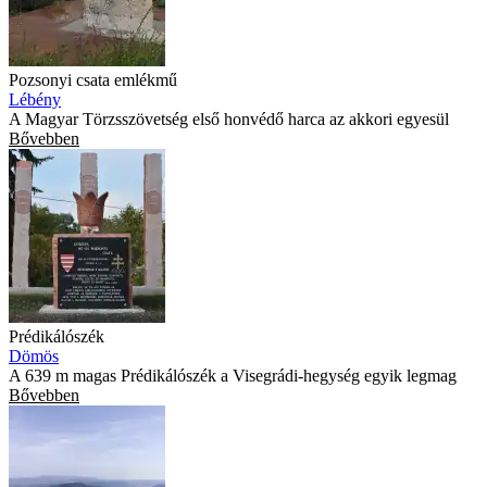
Pozsonyi csata emlékmű
Lébény
A Magyar Törzsszövetség első honvédő harca az akkori egyesül
Bővebben
Prédikálószék
Dömös
A 639 m magas Prédikálószék a Visegrádi-hegység egyik legmag
Bővebben