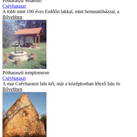
Pótharaszti Sétaerdő
Csévharaszt
A több mint 100 éves Erdőőri lakkal, mint bemutatóházzal, a
Bővebben
Pótharaszti templomrom
Csévharaszt
A mai Csévharaszt falu két, már a középkorban létező falu ös
Bővebben