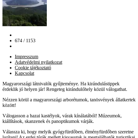
674 / 1153
Impresszum
Adatvédelmi nyilatkozat
Cookie tájékoztató
Kapcsolat
Magyarországi látnivalók gyűjteménye. Ha kirándulástippek
érdeklik jó helyen jár! Rengeteg kirándulóhely közül válogathat.
Nézzen körül a magyarországi arborétumok, tanösvények állatkertek
között!
Válogasson a hazai kastélyok, várak kínálatából! Múzeumok,
kiállítások, skanzenek és panoptikumok várják.
Válassza ki, hogy melyik gyógyfürdőben, élményfürdőben szeretne
lazítani! Az erdei túrák mellett kisvasutak is megtalálhatók turisztikai