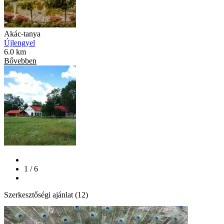
Akác-tanya
Újlengyel
6.0 km
Bővebben
1 / 6
Szerkesztőségi ajánlat (12)