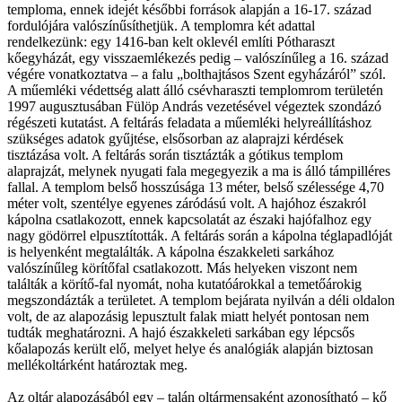
temploma, ennek idejét későbbi források alapján a 16-17. század
fordulójára valószínűsíthetjük. A templomra két adattal
rendelkezünk: egy 1416-ban kelt oklevél említi Pótharaszt
kőegyházát, egy visszaemlékezés pedig – valószínűleg a 16. század
végére vonatkoztatva – a falu „bolthajtásos Szent egyházáról” szól.
A műemléki védettség alatt álló csévharaszti templomrom területén
1997 augusztusában Fülöp András vezetésével végeztek szondázó
régészeti kutatást. A feltárás feladata a műemléki helyreállításhoz
szükséges adatok gyűjtése, elsősorban az alaprajzi kérdések
tisztázása volt. A feltárás során tisztázták a gótikus templom
alaprajzát, melynek nyugati fala megegyezik a ma is álló támpilléres
fallal. A templom belső hosszúsága 13 méter, belső szélessége 4,70
méter volt, szentélye egyenes záródású volt. A hajóhoz északról
kápolna csatlakozott, ennek kapcsolatát az északi hajófalhoz egy
nagy gödörrel elpusztították. A feltárás során a kápolna téglapadlóját
is helyenként megtalálták. A kápolna északkeleti sarkához
valószínűleg körítőfal csatlakozott. Más helyeken viszont nem
találták a körítő-fal nyomát, noha kutatóárokkal a temetőárokig
megszondázták a területet. A templom bejárata nyilván a déli oldalon
volt, de az alapozásig lepusztult falak miatt helyét pontosan nem
tudták meghatározni. A hajó északkeleti sarkában egy lépcsős
kőalapozás került elő, melyet helye és analógiák alapján biztosan
mellékoltárként határoztak meg.
Az oltár alapozásából egy – talán oltármensaként azonosítható – kő