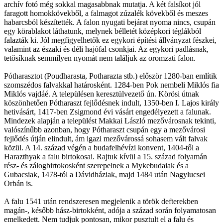
archív fotó még sokkal magasabbnak mutatja. A két falsíkot jól
faragott homokkövekből, a falmagot zúzalék kövekből és meszes
habarcsból készítették. A falon nyugati bejárat nyoma nincs, csupán
egy körablakot láthatunk, melynek bélletét középkori téglákból
falazták ki. Jól megfigyelhetők ez egykori építési állványzat fészkei,
valamint az északi és déli hajófal csonkjai. Az egykori padlásnak,
tetősíknak semmilyen nyomát nem találjuk az oromzati falon.
Pótharasztot (Poudharasta, Potharazta stb.) először 1280-ban említik
szomszédos falvakkal határosként. 1284-ben Pok nembeli Miklós fia
Miklós vajdáé. A településen keresztülvezető ún. Körösi útnak
köszönhetően Pótharaszt fejlődésnek indult, 1350-ben I. Lajos király
hetivásárt, 1417-ben Zsigmond évi vásárt engedélyezett a falunak.
Mindezek alapján a települést Makkai László mezővárosnak tekinti,
valószínűbb azonban, hogy Pótharaszt csupán egy a mezővárosi
fejlődés útján elindult, ám igazi mezővárossá sohasem vált falvak
közül. A 14. század végén a budafelhévízi konvent, 1404-től a
Harazthyak a falu birtokosai. Rajtuk kívül a 15. század folyamán
rész- és zálogbirtokosként szerepelnek a Mykebudaiak és a
Gubacsiak, 1478-tól a Dávidháziak, majd 1484 után Nagylucsei
Orbán is.
A falu 1541 után rendszeresen megjelenik a török defterekben
magán-, később hász-birtokként, adója a század során folyamatosan
emelkedett. Nem tudjuk pontosan, mikor pusztult el a falu és