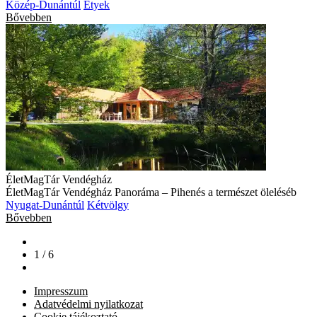
Közép-Dunántúl
Etyek
Bővebben
ÉletMagTár Vendégház
ÉletMagTár Vendégház Panoráma – Pihenés a természet öleléséb
Nyugat-Dunántúl
Kétvölgy
Bővebben
1 / 6
Impresszum
Adatvédelmi nyilatkozat
Cookie tájékoztató