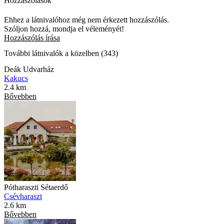
Hozzászólások
Ehhez a látnivalóhoz még nem érkezett hozzászólás.
Szóljon hozzá, mondja el véleményét!
Hozzászólás írása
További látnivalók a közelben (343)
Deák Udvarház
Kakucs
2.4 km
Bővebben
Pótharaszti Sétaerdő
Csévharaszt
2.6 km
Bővebben