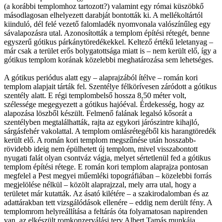
(a korábbi templomhoz tartozott?) valamint egy római küszöbkő
másodlagosan elhelyezett darabját bontották ki. A mellékoltártól
kiinduló, dél felé vezető falomladék nyomvonala valószínűleg egy
sávalapozásra utal. Azonosították a templom építési rétegét, benne
egyszerű gótikus párkánytöredékekkel. Keltező értékű leletanyag –
már csak a terület erős bolygatottsága miatt is – nem került elő, így a
gótikus templom korának közelebbi meghatározása sem lehetséges.
A gótikus periódus alatt egy – alaprajzából ítélve – román kori
templom alapjait tárták fel. Szentélye félkörívesen záródott a gótikus
szentély alatt. E régi templombelső hossza 8,50 méter volt,
szélessége megegyezett a gótikus hajóéval. Érdekesség, hogy az
alapozása löszből készült. Felmenő falának legalsó kősorát a
szentélyben megtalálhatták, rajta az egykori járószintre kihajló,
sárgásfehér vakolattal. A templom omlásrétegéből kis harangtöredék
került elő. A román kori templom megszűnése után hosszabb-
rövidebb ideig nem épülhetett új templom, mivel visszabontott
nyugati falát olyan csontváz vágja, melyet sértetlenül fed a gótikus
templom építési rétege. E román kori templom alaprajza pontosan
megfelel a Pest megyei műemléki topográfiában – közelebbi forrás
megjelölése nélkül – közölt alaprajzzal, mely arra utal, hogy a
területet már kutatták. Az ásató kilétére – a szakirodalomban és az
adattárakban tett vizsgálódások ellenére – eddig nem derült fény. A
templomrom helyreállítása a feltárás óta folyamatosan napirenden
van, az elkészült romkonzerválási terv Albert Tamás munkája.