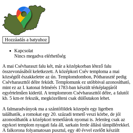
Kapcsolat
Nincs megadva elérhetőség
A mai Csévharaszt falu két, már a középkorban létező falu
összevonásából keletkezett. A középkori Csév temploma a mai
községtől északkeletre az ún. Templomdombon, Pótharaszté pedig
Csévharaszttól délre feküdt. Templomunk ez utóbbival azonosítható,
mint ez az I. katonai felmérés 1783-ban készült térképlapjáról
egyértelműen kiderül. A templomrom Csévharaszttól délre, a falutól
kb. 5 km-re fekszik, megközelíteni csak dülőutakon lehet.
A falmaradványok ma a szántóföldek közepén egy ligetben
találhatók, a romokat egy 20. századi temető veszi körbe, de jól
azonosíthatók a középkori temetőárok nyomai is. Jelenleg csak az
egykori templom nyugati fala áll, sarkain ferde állású támpillérekkel.
A falkorona folyamatosan pusztul, egy 40 évvel ezelőtt készült