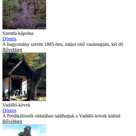
Szentfa-kápolna
Dömös
A hagyomány szerint 1885-ben, május első vasárnapján, két dö
Bővebben
Vadálló-kövek
Dömös
A Prédikálószék oldalában találhatjuk a Vadálló-kövek különl
Bővebben