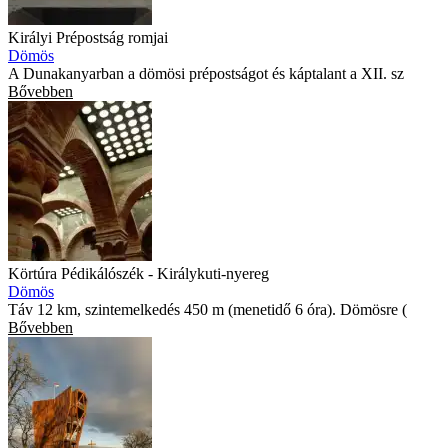
Királyi Prépostság romjai
Dömös
A Dunakanyarban a dömösi prépostságot és káptalant a XII. sz
Bővebben
Körtúra Pédikálószék - Királykuti-nyereg
Dömös
Táv 12 km, szintemelkedés 450 m (menetidő 6 óra). Dömösre (
Bővebben