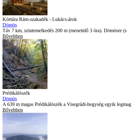
Körtúra Rám-szakadék - Lukács-árok
Dömös
Táv 7 km, szintemelkedés 200 m (menetidő 3 óra). Dömösre (s
Bővebben
Prédikálószék
Dömös
A 639 m magas Prédikálószék a Visegrádi-hegység egyik legmag
Bővebben