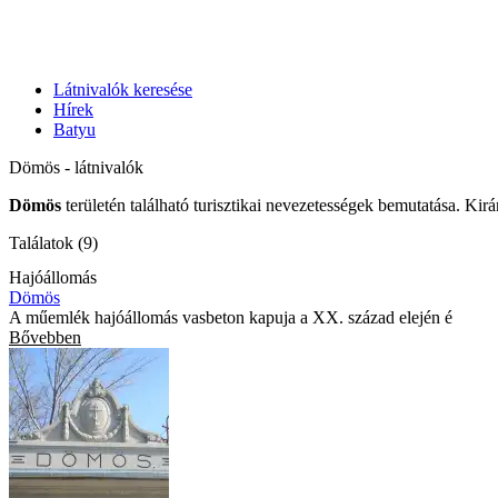
Látnivalók keresése
Hírek
Batyu
Dömös - látnivalók
Dömös
területén található turisztikai nevezetességek bemutatása. Kir
Találatok (9)
Hajóállomás
Dömös
A műemlék hajóállomás vasbeton kapuja a XX. század elején é
Bővebben