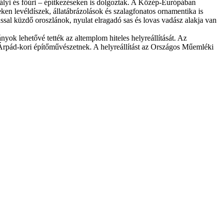
ályi és főúri – építkezéseken is dolgoztak. A Közép-Európában
eken levéldíszek, állatábrázolások és szalagfonatos ornamentika is
ással küzdő oroszlánok, nyulat elragadó sas és lovas vadász alakja van
ok lehetővé tették az altemplom hiteles helyreállítását. Az
rpád-kori építőművészetnek. A helyreállítást az Országos Műemléki