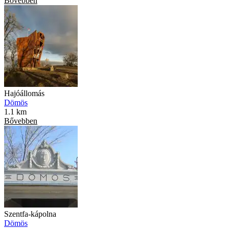
Bővebben
Hajóállomás
Dömös
1.1 km
Bővebben
Szentfa-kápolna
Dömös