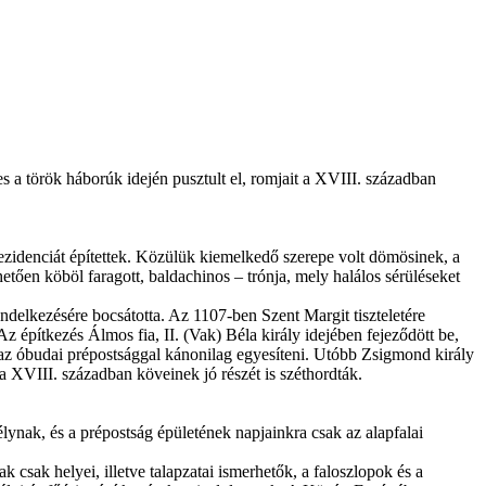
 a török háborúk idején pusztult el, romjait a XVIII. században
rezidenciát építettek. Közülük kiemelkedő szerepe volt dömösinek, a
hetően köböl faragott, baldachinos – trónja, mely halálos sérüléseket
endelkezésére bocsátotta. Az 1107-ben Szent Margit tiszteletére
Az építkezés Álmos fia, II. (Vak) Béla király idejében fejeződött be,
 az óbudai prépostsággal kánonilag egyesíteni. Utóbb Zsigmond király
a XVIII. században köveinek jó részét is széthordták.
lynak, és a prépostság épületének napjainkra csak az alapfalai
csak helyei, illetve talapzatai ismerhetők, a faloszlopok és a