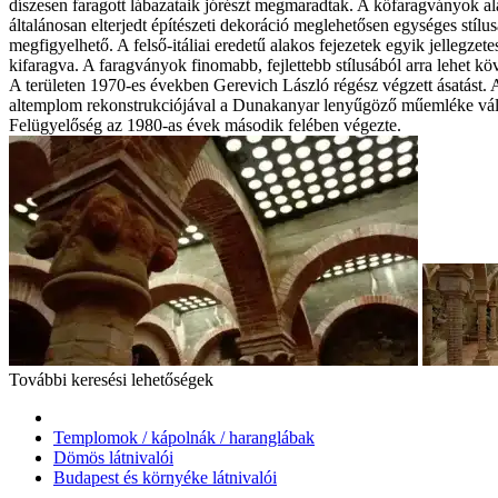
díszesen faragott lábazataik jórészt megmaradtak. A kőfaragványok a
általánosan elterjedt építészeti dekoráció meglehetősen egységes stílu
megfigyelhető. A felső-itáliai eredetű alakos fejezetek egyik jellegze
kifaragva. A faragványok finomabb, fejlettebb stílusából arra lehet kö
A területen 1970-es években Gerevich László régész végzett ásatást.
altemplom rekonstrukciójával a Dunakanyar lenyűgöző műemléke vált
Felügyelőség az 1980-as évek második felében végezte.
További keresési lehetőségek
Templomok / kápolnák / haranglábak
Dömös látnivalói
Budapest és környéke látnivalói