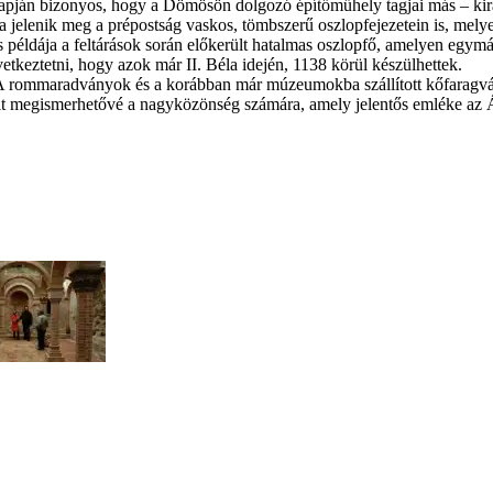
lapján bizonyos, hogy a Dömösön dolgozó építőműhely tagjai más – kir
sa jelenik meg a prépostság vaskos, tömbszerű oszlopfejezetein is, mely
tes példája a feltárások során előkerült hatalmas oszlopfő, amelyen egym
vetkeztetni, hogy azok már II. Béla idején, 1138 körül készülhettek.
 A rommaradványok és a korábban már múzeumokba szállított kőfaragvány
 megismerhetővé a nagyközönség számára, amely jelentős emléke az Á