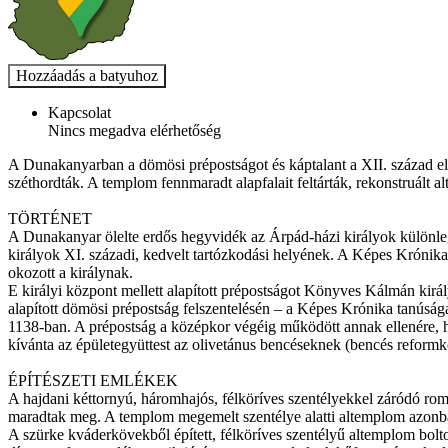
Kapcsolat
Nincs megadva elérhetőség
A Dunakanyarban a dömösi prépostságot és káptalant a XII. század el
széthordták. A templom fennmaradt alapfalait feltárták, rekonstruált a
TÖRTÉNET
A Dunakanyar ölelte erdős hegyvidék az Árpád-házi királyok különlege
királyok XI. századi, kedvelt tartózkodási helyének. A Képes Krónika s
okozott a királynak.
E királyi központ mellett alapított prépostságot Könyves Kálmán király
alapított dömösi prépostság felszentelésén – a Képes Krónika tanúsága s
1138-ban. A prépostság a középkor végéig működött annak ellenére, h
kívánta az épületegyüttest az olivetánus bencéseknek (bencés reformko
ÉPÍTÉSZETI EMLÉKEK
A hajdani kéttornyú, háromhajós, félköríves szentélyekkel záródó romá
maradtak meg. A templom megemelt szentélye alatti altemplom azonba
A szürke kváderkövekből épített, félköríves szentélyű altemplom bolto