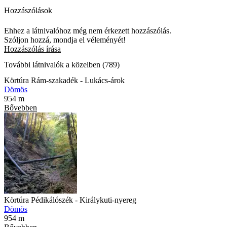
Hozzászólások
Ehhez a látnivalóhoz még nem érkezett hozzászólás.
Szóljon hozzá, mondja el véleményét!
Hozzászólás írása
További látnivalók a közelben (789)
Körtúra Rám-szakadék - Lukács-árok
Dömös
954 m
Bővebben
Körtúra Pédikálószék - Királykuti-nyereg
Dömös
954 m