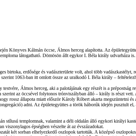
ején Könyves Kálmán öccse, Álmos herceg alapította. Az épületegyüttes
ltemploma látogatható. Dömösön állt egykor I. Béla király udvarháza is.
s birtoka, erdősége és vadászterülete volt, ahol több vadászkastélyt, 
zerint 1063-ban itt omlott össze az uralkodó I. Béla király – feltételez
 testvére, Álmos herceg, aki a palotájának egy részét is a prépostság r
zerint az öccsével folytonos trónviszályban álló – király is részt vett. 
ogy rossz állapota miatt először Károly Róbert akarta megszüntetni és
ngregáció) adni. Az épületegyüttes a török háborúk idején pusztult el, 
n stílusú templomnak, valamint a déli oldalán álló egykori királyi kasté
n viszonylagos épségben vészelte át az évszázadokat.
zatát két sorban elhelyezkedő oszlopok tartották. A középső oszlopoknak 