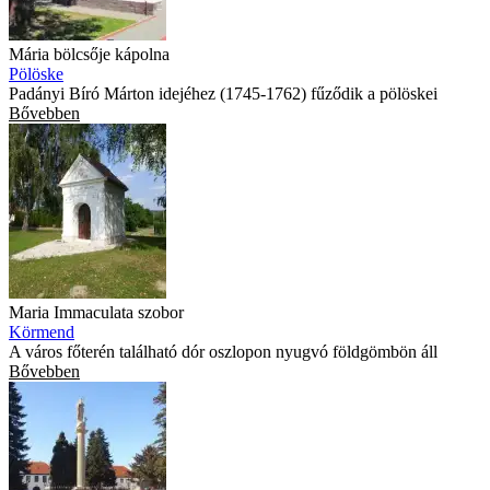
Mária bölcsője kápolna
Pölöske
Padányi Bíró Márton idejéhez (1745-1762) fűződik a pölöskei
Bővebben
Maria Immaculata szobor
Körmend
A város főterén található dór oszlopon nyugvó földgömbön áll
Bővebben