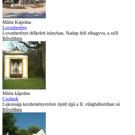
Mária Kápolna
Lovasberény
Lovasberényt délkeleti irányban, Nadap felé elhagyva, a szől
Bővebben
Mária kápolna
Csolnok
Lakossági kezdeményezésre épült újjá a II. világháborúban sú
Bővebben