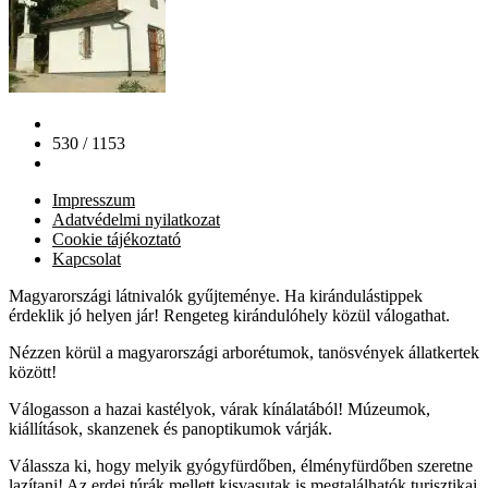
530 / 1153
Impresszum
Adatvédelmi nyilatkozat
Cookie tájékoztató
Kapcsolat
Magyarországi látnivalók gyűjteménye. Ha kirándulástippek
érdeklik jó helyen jár! Rengeteg kirándulóhely közül válogathat.
Nézzen körül a magyarországi arborétumok, tanösvények állatkertek
között!
Válogasson a hazai kastélyok, várak kínálatából! Múzeumok,
kiállítások, skanzenek és panoptikumok várják.
Válassza ki, hogy melyik gyógyfürdőben, élményfürdőben szeretne
lazítani! Az erdei túrák mellett kisvasutak is megtalálhatók turisztikai