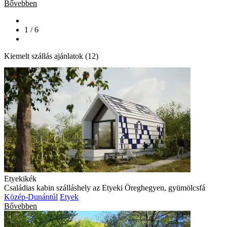
Bővebben
1 / 6
Kiemelt szállás ajánlatok (12)
Etyekikék
Családias kabin szálláshely az Etyeki Öreghegyen, gyümölcsfá
Közép-Dunántúl
Etyek
Bővebben