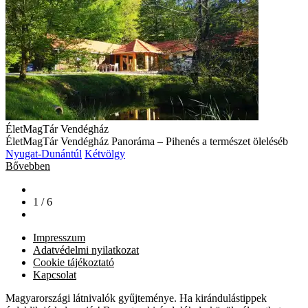
ÉletMagTár Vendégház
ÉletMagTár Vendégház Panoráma – Pihenés a természet öleléséb
Nyugat-Dunántúl
Kétvölgy
Bővebben
1 / 6
Impresszum
Adatvédelmi nyilatkozat
Cookie tájékoztató
Kapcsolat
Magyarországi látnivalók gyűjteménye. Ha kirándulástippek