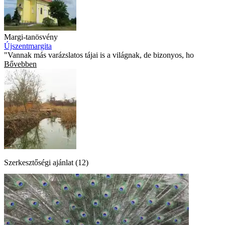
Margi-tanösvény
Újszentmargita
"Vannak más varázslatos tájai is a világnak, de bizonyos, ho
Bővebben
Szerkesztőségi ajánlat (12)