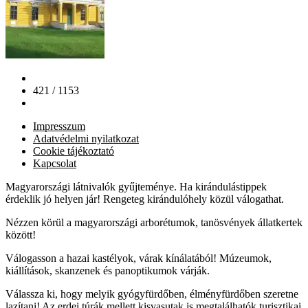
421 / 1153
Impresszum
Adatvédelmi nyilatkozat
Cookie tájékoztató
Kapcsolat
Magyarországi látnivalók gyűjteménye. Ha kirándulástippek
érdeklik jó helyen jár! Rengeteg kirándulóhely közül válogathat.
Nézzen körül a magyarországi arborétumok, tanösvények állatkertek
között!
Válogasson a hazai kastélyok, várak kínálatából! Múzeumok,
kiállítások, skanzenek és panoptikumok várják.
Válassza ki, hogy melyik gyógyfürdőben, élményfürdőben szeretne
lazítani! Az erdei túrák mellett kisvasutak is megtalálhatók turisztikai