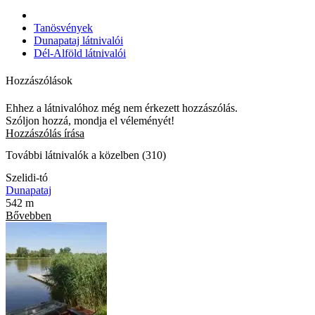
Tanösvények
Dunapataj látnivalói
Dél-Alföld látnivalói
Hozzászólások
Ehhez a látnivalóhoz még nem érkezett hozzászólás.
Szóljon hozzá, mondja el véleményét!
Hozzászólás írása
További látnivalók a közelben (310)
Szelidi-tó
Dunapataj
542 m
Bővebben