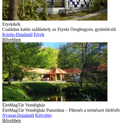
Etyekikék
Családias kabin szálláshely az Etyeki Öreghegyen, gyümölcsfá
Közép-Dunántúl
Etyek
Bővebben
ÉletMagTár Vendégház
ÉletMagTár Vendégház Panoráma – Pihenés a természet öleléséb
Nyugat-Dunántúl
Kétvölgy
Bővebben