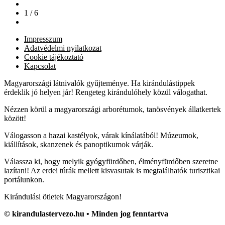
1 / 6
Impresszum
Adatvédelmi nyilatkozat
Cookie tájékoztató
Kapcsolat
Magyarországi látnivalók gyűjteménye. Ha kirándulástippek
érdeklik jó helyen jár! Rengeteg kirándulóhely közül válogathat.
Nézzen körül a magyarországi arborétumok, tanösvények állatkertek
között!
Válogasson a hazai kastélyok, várak kínálatából! Múzeumok,
kiállítások, skanzenek és panoptikumok várják.
Válassza ki, hogy melyik gyógyfürdőben, élményfürdőben szeretne
lazítani! Az erdei túrák mellett kisvasutak is megtalálhatók turisztikai
portálunkon.
Kirándulási ötletek Magyarországon!
© kirandulastervezo.hu • Minden jog fenntartva