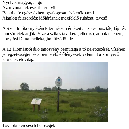
Nyelve: magyar, angol
Az útvonal jelzése: fehér nyíl
Bejárható: egész évben, gyalogosan és kerékpárral
Ajánlott felszerelés: időjárásnak megfelelő ruházat, távcső
A Szelidi-tókörnyékének természeti értékeit a szikes puszták, láp- és
mocsárrétek adják. Vize a szikes tavakéra jellemző, annak ellenére,
hogy ősi Duna mellékágból fűződőtt le.
A 12 állomásból álló tanösvény bemutatja a tó keletkezését, vízének
jellegzetességeit és a benne élő élőlényeket, valamint a környező
területek élővilágát.
További keresési lehetőségek