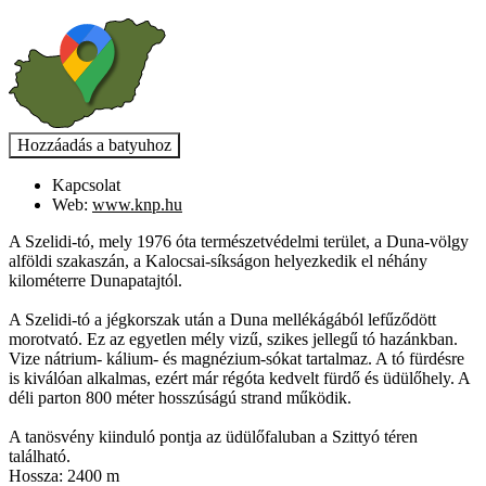
Kapcsolat
Web:
www.knp.hu
A Szelidi-tó, mely 1976 óta természetvédelmi terület, a Duna-völgy
alföldi szakaszán, a Kalocsai-síkságon helyezkedik el néhány
kilométerre Dunapatajtól.
A Szelidi-tó a jégkorszak után a Duna mellékágából lefűződött
morotvató. Ez az egyetlen mély vizű, szikes jellegű tó hazánkban.
Vize nátrium- kálium- és magnézium-sókat tartalmaz. A tó fürdésre
is kiválóan alkalmas, ezért már régóta kedvelt fürdő és üdülőhely. A
déli parton 800 méter hosszúságú strand működik.
A tanösvény kiinduló pontja az üdülőfaluban a Szittyó téren
található.
Hossza: 2400 m