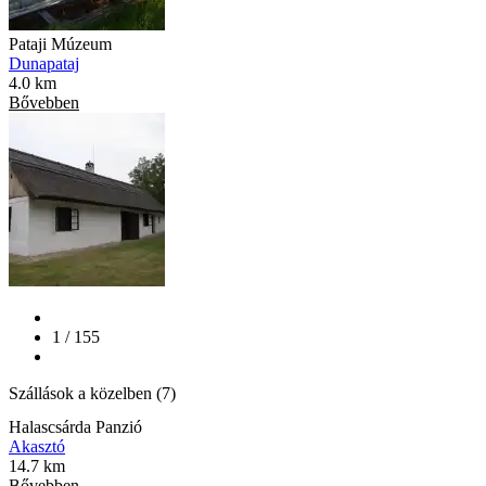
Pataji Múzeum
Dunapataj
4.0 km
Bővebben
1 / 155
Szállások a közelben (7)
Halascsárda Panzió
Akasztó
14.7 km
Bővebben