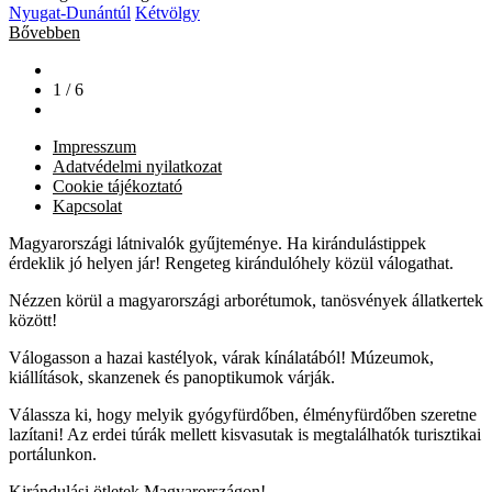
Nyugat-Dunántúl
Kétvölgy
Bővebben
1 / 6
Impresszum
Adatvédelmi nyilatkozat
Cookie tájékoztató
Kapcsolat
Magyarországi látnivalók gyűjteménye. Ha kirándulástippek
érdeklik jó helyen jár! Rengeteg kirándulóhely közül válogathat.
Nézzen körül a magyarországi arborétumok, tanösvények állatkertek
között!
Válogasson a hazai kastélyok, várak kínálatából! Múzeumok,
kiállítások, skanzenek és panoptikumok várják.
Válassza ki, hogy melyik gyógyfürdőben, élményfürdőben szeretne
lazítani! Az erdei túrák mellett kisvasutak is megtalálhatók turisztikai
portálunkon.
Kirándulási ötletek Magyarországon!