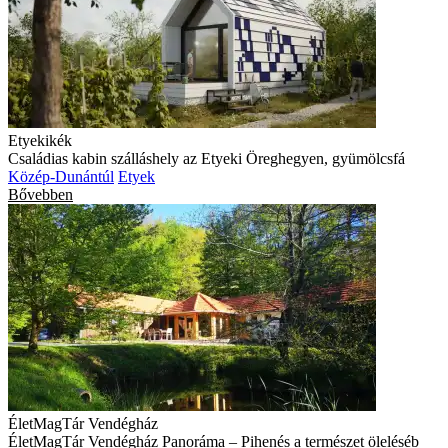
Etyekikék
Családias kabin szálláshely az Etyeki Öreghegyen, gyümölcsfá
Közép-Dunántúl
Etyek
Bővebben
ÉletMagTár Vendégház
ÉletMagTár Vendégház Panoráma – Pihenés a természet öleléséb