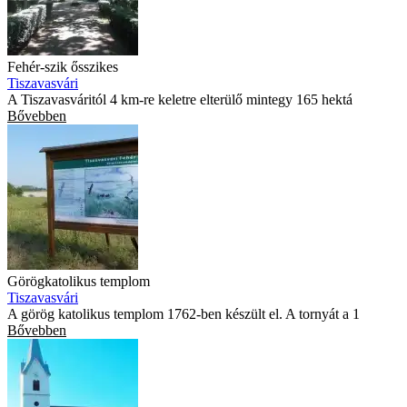
Fehér-szik ősszikes
Tiszavasvári
A Tiszavasváritól 4 km-re keletre elterülő mintegy 165 hektá
Bővebben
Görögkatolikus templom
Tiszavasvári
A görög katolikus templom 1762-ben készült el. A tornyát a 1
Bővebben