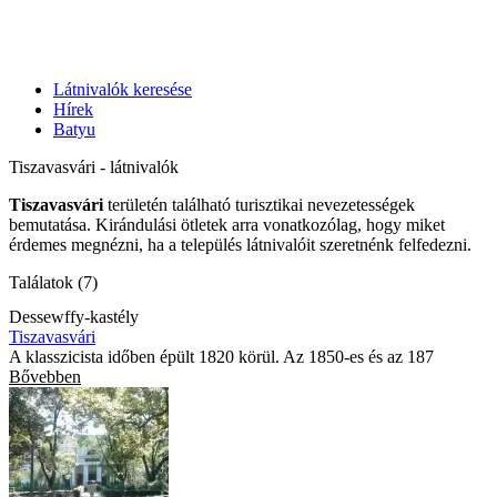
Látnivalók keresése
Hírek
Batyu
Tiszavasvári - látnivalók
Tiszavasvári
területén található turisztikai nevezetességek
bemutatása. Kirándulási ötletek arra vonatkozólag, hogy miket
érdemes megnézni, ha a település látnivalóit szeretnénk felfedezni.
Találatok (7)
Dessewffy-kastély
Tiszavasvári
A klasszicista időben épült 1820 körül. Az 1850-es és az 187
Bővebben