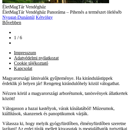
ÉletMagTár Vendégház
ÉletMagTár Vendégház Panoráma – Pihenés a természet öleléséb
Nyugat-Dunántúl
Kétvölgy
Bővebben
1 / 6
Impresszum
Adatvédelmi nyilatkozat
Cookie tájékoztató
Kapcsolat
Magyarországi látnivalók gyűjteménye. Ha kirándulástippek
érdeklik jó helyen jár! Rengeteg kirándulóhely közül válogathat.
Nézzen körül a magyarországi arborétumok, tanösvények állatkertek
között!
Válogasson a hazai kastélyok, várak kínálatából! Múzeumok,
kiállítások, skanzenek és panoptikumok várják.
Válassza ki, hogy melyik gyógyfürdőben, élményfürdőben szeretne
lazítani! Az erdei túrák mellett kisvasutak is megtalálhatók turisztikai