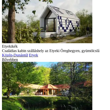
Etyekikék
Családias kabin szálláshely az Etyeki Öreghegyen, gyümölcsfá
Közép-Dunántúl
Etyek
Bővebben