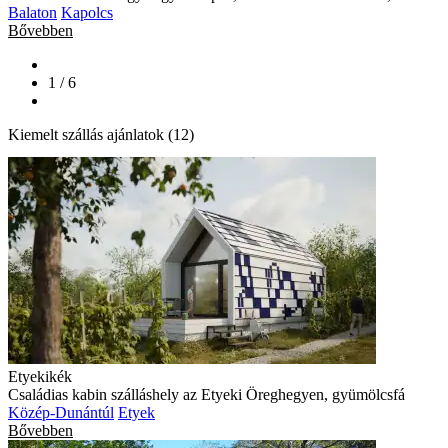
Balaton
Kapolcs
Bővebben
1 / 6
Kiemelt szállás ajánlatok (12)
Etyekikék
Családias kabin szálláshely az Etyeki Öreghegyen, gyümölcsfá
Közép-Dunántúl
Etyek
Bővebben