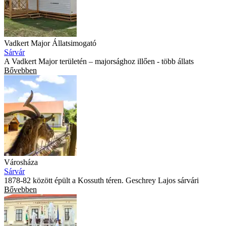
Vadkert Major Állatsimogató
Sárvár
A Vadkert Major területén – majorsághoz illően - több állats
Bővebben
Városháza
Sárvár
1878-82 között épült a Kossuth téren. Geschrey Lajos sárvári
Bővebben