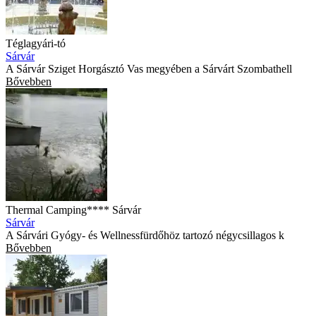
Téglagyári-tó
Sárvár
A Sárvár Sziget Horgásztó Vas megyében a Sárvárt Szombathell
Bővebben
Thermal Camping**** Sárvár
Sárvár
A Sárvári Gyógy- és Wellnessfürdőhöz tartozó négycsillagos k
Bővebben