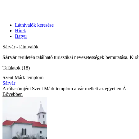
Látnivalók keresése
Hírek
Batyu
Sárvár - látnivalók
Sárvár
területén található turisztikai nevezetességek bemutatása. Kir
Találatok (18)
Szent Márk templom
Sárvár
A rábasömjéni Szent Márk templom a vár mellett az egyetlen Á
Bővebben