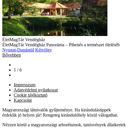
ÉletMagTár Vendégház
ÉletMagTár Vendégház Panoráma – Pihenés a természet öleléséb
Nyugat-Dunántúl
Kétvölgy
Bővebben
1 / 6
Impresszum
Adatvédelmi nyilatkozat
Cookie tájékoztató
Kapcsolat
Magyarországi látnivalók gyűjteménye. Ha kirándulástippek
érdeklik jó helyen jár! Rengeteg kirándulóhely közül válogathat.
Nézzen körül a magyarországi arborétumok, tanösvények állatkertek