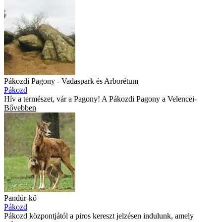
Pákozdi Pagony - Vadaspark és Arborétum
Pákozd
Hív a természet, vár a Pagony! A Pákozdi Pagony a Velencei-
Bővebben
Pandúr-kő
Pákozd
Pákozd központjától a piros kereszt jelzésen indulunk, amely