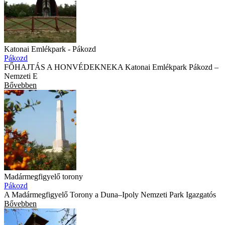
Katonai Emlékpark - Pákozd
Pákozd
FŐHAJTÁS A HONVÉDEKNEKA Katonai Emlékpark Pákozd –
Nemzeti E
Bővebben
Madármegfigyelő torony
Pákozd
A Madármegfigyelő Torony a Duna–Ipoly Nemzeti Park Igazgatós
Bővebben