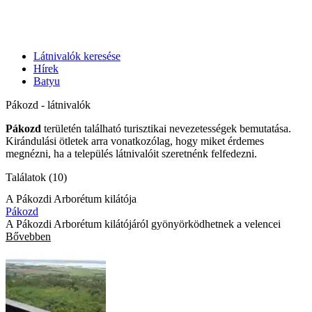
Látnivalók keresése
Hírek
Batyu
Pákozd - látnivalók
Pákozd
területén található turisztikai nevezetességek bemutatása.
Kirándulási ötletek arra vonatkozólag, hogy miket érdemes
megnézni, ha a település látnivalóit szeretnénk felfedezni.
Találatok (10)
A Pákozdi Arborétum kilátója
Pákozd
A Pákozdi Arborétum kilátójáról gyönyörködhetnek a velencei
Bővebben