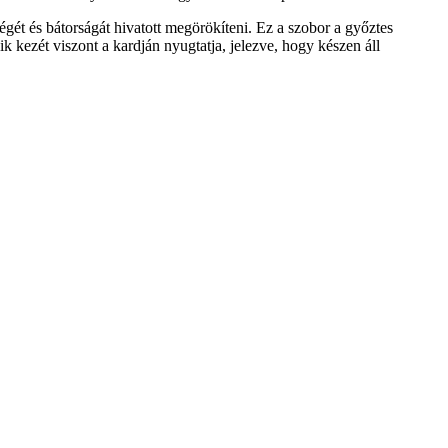
 és bátorságát hivatott megörökíteni. Ez a szobor a győztes
k kezét viszont a kardján nyugtatja, jelezve, hogy készen áll