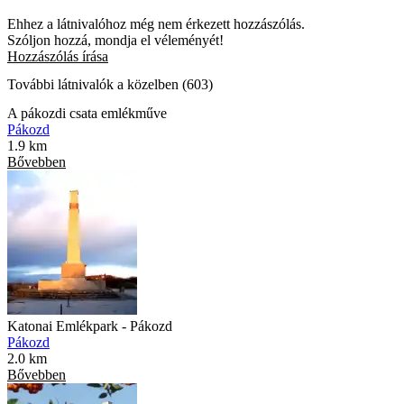
Ehhez a látnivalóhoz még nem érkezett hozzászólás.
Szóljon hozzá, mondja el véleményét!
Hozzászólás írása
További látnivalók a közelben (603)
A pákozdi csata emlékműve
Pákozd
1.9 km
Bővebben
Katonai Emlékpark - Pákozd
Pákozd
2.0 km
Bővebben