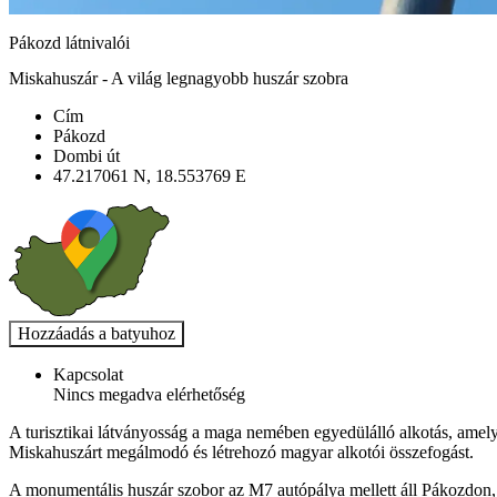
Pákozd látnivalói
Miskahuszár - A világ legnagyobb huszár szobra
Cím
Pákozd
Dombi út
47.217061 N, 18.553769 E
Kapcsolat
Nincs megadva elérhetőség
A turisztikai látványosság a maga nemében egyedülálló alkotás, amel
Miskahuszárt megálmodó és létrehozó magyar alkotói összefogást.
A monumentális huszár szobor az M7 autópálya mellett áll Pákozdon, a