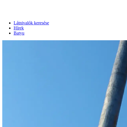
Látnivalók keresése
Hírek
Batyu