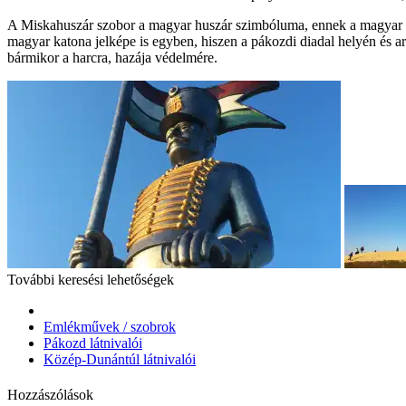
A Miskahuszár szobor a magyar huszár szimbóluma, ennek a magyar k
magyar katona jelképe is egyben, hiszen a pákozdi diadal helyén és arr
bármikor a harcra, hazája védelmére.
További keresési lehetőségek
Emlékművek / szobrok
Pákozd látnivalói
Közép-Dunántúl látnivalói
Hozzászólások