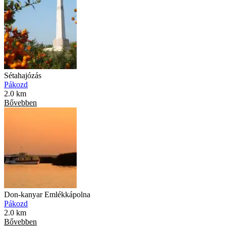
Sétahajózás
Pákozd
2.0 km
Bővebben
Don-kanyar Emlékkápolna
Pákozd
2.0 km
Bővebben