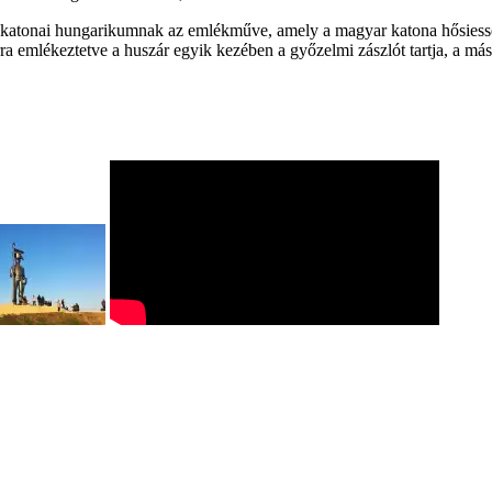
atonai hungarikumnak az emlékműve, amely a magyar katona hősiességét
a emlékeztetve a huszár egyik kezében a győzelmi zászlót tartja, a mási