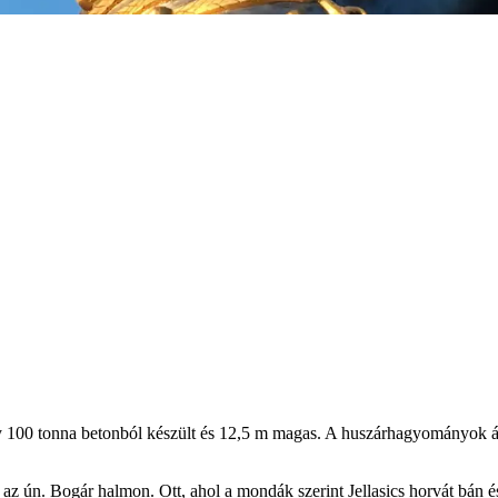
y 100 tonna betonból készült és 12,5 m magas. A huszárhagyományok áp
z ún. Bogár halmon. Ott, ahol a mondák szerint Jellasics horvát bán és