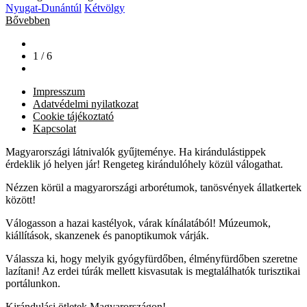
Nyugat-Dunántúl
Kétvölgy
Bővebben
1 / 6
Impresszum
Adatvédelmi nyilatkozat
Cookie tájékoztató
Kapcsolat
Magyarországi látnivalók gyűjteménye. Ha kirándulástippek
érdeklik jó helyen jár! Rengeteg kirándulóhely közül válogathat.
Nézzen körül a magyarországi arborétumok, tanösvények állatkertek
között!
Válogasson a hazai kastélyok, várak kínálatából! Múzeumok,
kiállítások, skanzenek és panoptikumok várják.
Válassza ki, hogy melyik gyógyfürdőben, élményfürdőben szeretne
lazítani! Az erdei túrák mellett kisvasutak is megtalálhatók turisztikai
portálunkon.
Kirándulási ötletek Magyarországon!