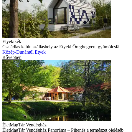
Etyekikék
Családias kabin szálláshely az Etyeki Öreghegyen, gyümölcsfá
Közép-Dunántúl
Etyek
Bővebben
ÉletMagTár Vendégház
ÉletMagTár Vendégház Panoráma – Pihenés a természet öleléséb