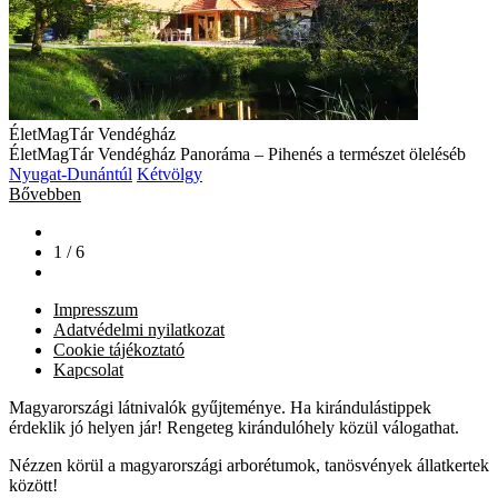
ÉletMagTár Vendégház
ÉletMagTár Vendégház Panoráma – Pihenés a természet öleléséb
Nyugat-Dunántúl
Kétvölgy
Bővebben
1 / 6
Impresszum
Adatvédelmi nyilatkozat
Cookie tájékoztató
Kapcsolat
Magyarországi látnivalók gyűjteménye. Ha kirándulástippek
érdeklik jó helyen jár! Rengeteg kirándulóhely közül válogathat.
Nézzen körül a magyarországi arborétumok, tanösvények állatkertek
között!