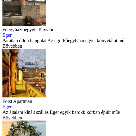
Főegyházmegyei könyvtár
Eger
Páratlan ódon hangulat Az egri Főegyházmegyei könyvtárat mé
Bővebben
Forst Apartman
Eger
Az általam kínált szállás Eger egyik barokk korban épült műe
Bővebben