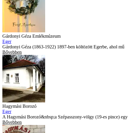
Gárdonyi Géza Emlékmúzeum
Eger
Gárdonyi Géza (1863-1922) 1897-ben költözött Egerbe, ahol mű
Bővebben
Hagymási Borozó
Eger
A Hagymási Borozó&nbsp;a Szépasszony-völgy (19-es pince) egy
Bővebben