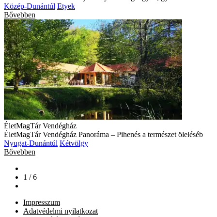
Közép-Dunántúl
Etyek
Bővebben
ÉletMagTár Vendégház
ÉletMagTár Vendégház Panoráma – Pihenés a természet öleléséb
Nyugat-Dunántúl
Kétvölgy
Bővebben
1 / 6
Impresszum
Adatvédelmi nyilatkozat