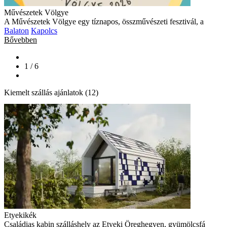
Művészetek Völgye
A Művészetek Völgye egy tíznapos, összművészeti fesztivál, a
Balaton
Kapolcs
Bővebben
1 / 6
Kiemelt szállás ajánlatok (12)
Etyekikék
Családias kabin szálláshely az Etyeki Öreghegyen, gyümölcsfá