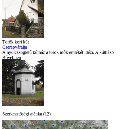
Török kori kút
Cserépváralja
A nyolcszögletű kútház a török idők emlékét idézi. A kútházb
Bővebben
Szerkesztőségi ajánlat (12)