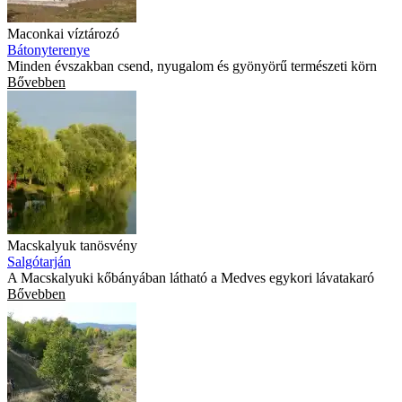
Maconkai víztározó
Bátonyterenye
Minden évszakban csend, nyugalom és gyönyörű természeti körn
Bővebben
Macskalyuk tanösvény
Salgótarján
A Macskalyuki kőbányában látható a Medves egykori lávatakaró
Bővebben