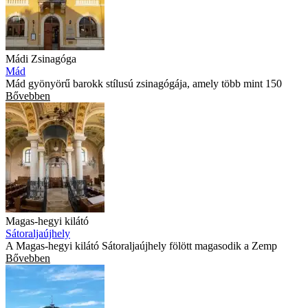
Mádi Zsinagóga
Mád
Mád gyönyörű barokk stílusú zsinagógája, amely több mint 150
Bővebben
Magas-hegyi kilátó
Sátoraljaújhely
A Magas-hegyi kilátó Sátoraljaújhely fölött magasodik a Zemp
Bővebben