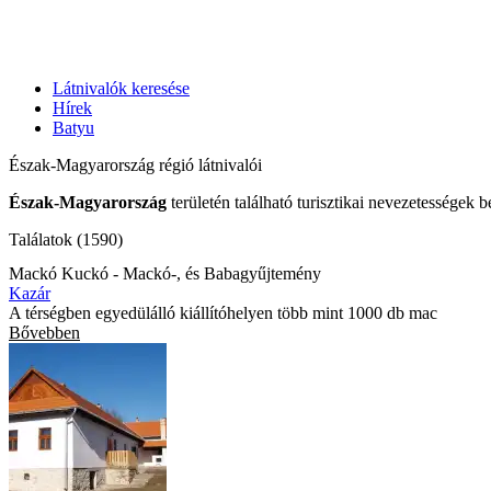
Látnivalók keresése
Hírek
Batyu
Észak-Magyarország régió látnivalói
Észak-Magyarország
területén található turisztikai nevezetességek 
Találatok (1590)
Mackó Kuckó - Mackó-, és Babagyűjtemény
Kazár
A térségben egyedülálló kiállítóhelyen több mint 1000 db mac
Bővebben