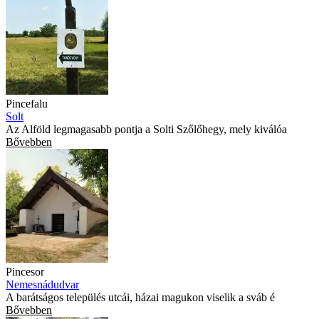
Pincefalu
Solt
Az Alföld legmagasabb pontja a Solti Szőlőhegy, mely kiválóa
Bővebben
Pincesor
Nemesnádudvar
A barátságos település utcái, házai magukon viselik a sváb é
Bővebben