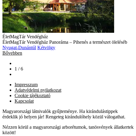
ÉletMagTár Vendégház
ÉletMagTár Vendégház Panoráma – Pihenés a természet öleléséb
Nyugat-Dunántúl
Kétvölgy
Bővebben
1 / 6
Impresszum
Adatvédelmi nyilatkozat
Cookie tájékoztató
Kapcsolat
Magyarországi látnivalók gyűjteménye. Ha kirándulástippek
érdeklik jó helyen jár! Rengeteg kirándulóhely közül válogathat.
Nézzen körül a magyarországi arborétumok, tanösvények állatkertek
között!