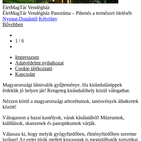
ÉletMagTár Vendégház
ÉletMagTár Vendégház Panoráma – Pihenés a természet öleléséb
Nyugat-Dunántúl
Kétvölgy
Bővebben
1 / 6
Impresszum
Adatvédelmi nyilatkozat
Cookie tájékoztató
Kapcsolat
Magyarországi látnivalók gyűjteménye. Ha kirándulástippek
érdeklik jó helyen jár! Rengeteg kirándulóhely közül válogathat.
Nézzen körül a magyarországi arborétumok, tanösvények állatkertek
között!
Válogasson a hazai kastélyok, várak kínálatából! Múzeumok,
kiállítások, skanzenek és panoptikumok várják.
Válassza ki, hogy melyik gyógyfürdőben, élményfürdőben szeretne
lazítani! Az erdei túrák mellett kisvasutak is megtalálhatók turisztikai