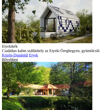
Etyekikék
Családias kabin szálláshely az Etyeki Öreghegyen, gyümölcsfá
Közép-Dunántúl
Etyek
Bővebben