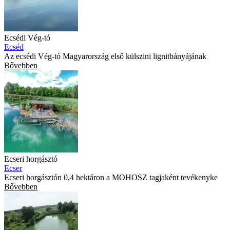
Ecsédi Vég-tó
Ecséd
Az ecsédi Vég-tó Magyarország első külszini lignitbányájának
Bővebben
Ecseri horgásztó
Ecser
Ecseri horgásztón 0,4 hektáron a MOHOSZ tagjaként tevékenyke
Bővebben