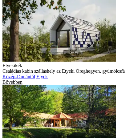
Etyekikék
Családias kabin szálláshely az Etyeki Öreghegyen, gyümölcsfá
Közép-Dunántúl
Etyek
Bővebben