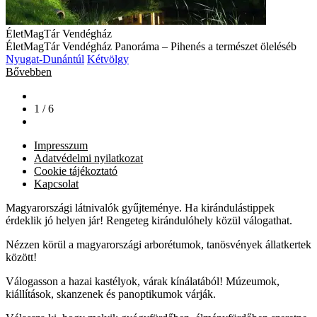
ÉletMagTár Vendégház
ÉletMagTár Vendégház Panoráma – Pihenés a természet öleléséb
Nyugat-Dunántúl
Kétvölgy
Bővebben
1 / 6
Impresszum
Adatvédelmi nyilatkozat
Cookie tájékoztató
Kapcsolat
Magyarországi látnivalók gyűjteménye. Ha kirándulástippek
érdeklik jó helyen jár! Rengeteg kirándulóhely közül válogathat.
Nézzen körül a magyarországi arborétumok, tanösvények állatkertek
között!
Válogasson a hazai kastélyok, várak kínálatából! Múzeumok,
kiállítások, skanzenek és panoptikumok várják.