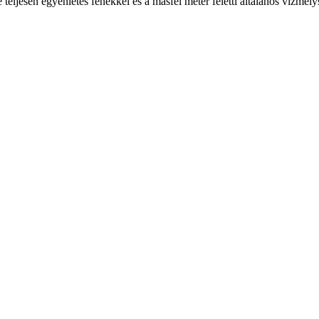
e teljesen egyenletes fenékkel és a másfél méter feletti általános vízmé