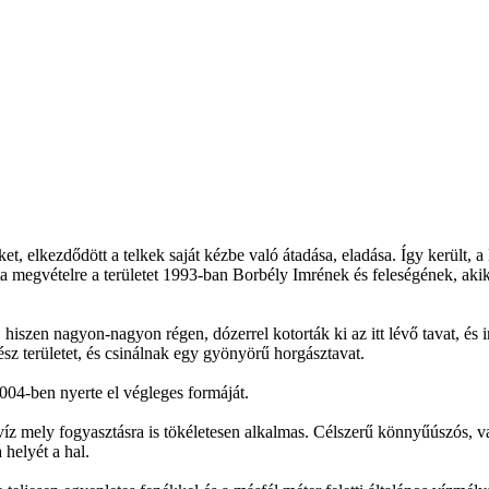
, elkezdődött a telkek saját kézbe való átadása, eladása. Így került, 
 megvételre a területet 1993-ban Borbély Imrének és feleségének, akik 
, hiszen nagyon-nagyon régen, dózerrel kotorták ki az itt lévő tavat, és
ész területet, és csinálnak egy gyönyörű horgásztavat.
2004-ben nyerte el végleges formáját.
ta víz mely fogyasztásra is tökéletesen alkalmas. Célszerű könnyűúszós, 
 helyét a hal.