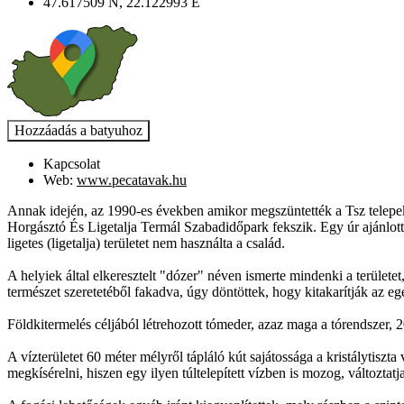
47.617509 N, 22.122993 E
Kapcsolat
Web:
www.pecatavak.hu
Annak idején, az 1990-es években amikor megszüntették a Tsz telepeket
Horgásztó És Ligetalja Termál Szabadidőpark fekszik. Egy úr ajánlotta
ligetes (ligetalja) területet nem használta a család.
A helyiek által elkeresztelt "dózer" néven ismerte mindenki a területet
természet szeretetéből fakadva, úgy döntöttek, hogy kitakarítják az eg
Földkitermelés céljából létrehozott tómeder, azaz maga a tórendszer, 
A vízterületet 60 méter mélyről tápláló kút sajátossága a kristálytisz
megkísérelni, hiszen egy ilyen túltelepített vízben is mozog, változtatja