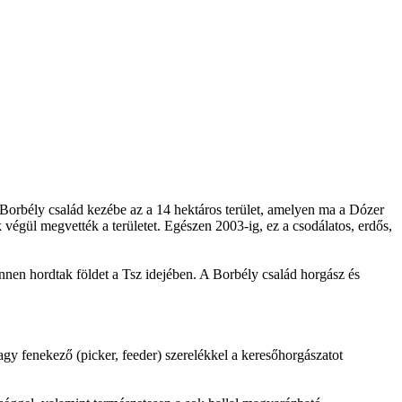
a Borbély család kezébe az a 14 hektáros terület, amelyen ma a Dózer
végül megvették a területet. Egészen 2003-ig, ez a csodálatos, erdős,
 innen hordtak földet a Tsz idejében. A Borbély család horgász és
vagy fenekező (picker, feeder) szerelékkel a keresőhorgászatot