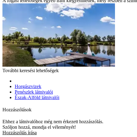
A fogási lehetőségek egyéb iránt kiegyenlítettek, mely részben a szint
További keresési lehetőségek
Horgászvizek
Penészlek látnivalói
Észak-Alföld látnivalói
Hozzászólások
Ehhez a látnivalóhoz még nem érkezett hozzászólás.
Szóljon hozzá, mondja el véleményét!
Hozzászólás írása