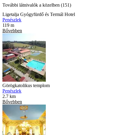
További látnivalók a közelben (151)
Ligetalja Gyógyfürdő és Termál Hotel
Penészlek
119 m
Bővebben
Görögkatolikus templom
Penészlek
2.7 km
Bővebben