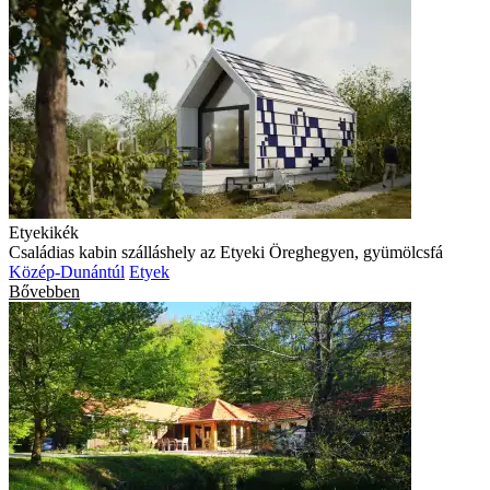
Etyekikék
Családias kabin szálláshely az Etyeki Öreghegyen, gyümölcsfá
Közép-Dunántúl
Etyek
Bővebben