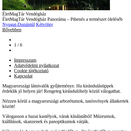
ÉletMagTár Vendégház
ÉletMagTár Vendégház Panoráma – Pihenés a természet öleléséb
Nyugat-Dunántúl
Kétvölgy
Bővebben
1 / 6
Impresszum
Adatvédelmi nyilatkozat
Cookie tájékoztató
Kapcsolat
Magyarországi látnivalók gyűjteménye. Ha kirándulástippek
érdeklik jó helyen jár! Rengeteg kirándulóhely közül válogathat.
Nézzen körül a magyarországi arborétumok, tanösvények állatkertek
között!
Válogasson a hazai kastélyok, várak kínálatából! Múzeumok,
kiállítások, skanzenek és panoptikumok várják.