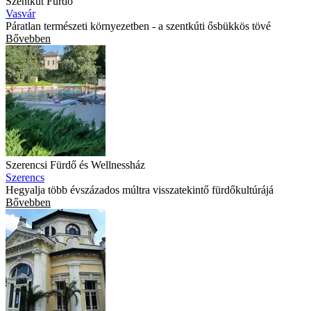
Szentkút Fürdő
Vasvár
Páratlan természeti környezetben - a szentkúti ősbükkös tövé
Bővebben
Szerencsi Fürdő és Wellnessház
Szerencs
Hegyalja több évszázados múltra visszatekintő fürdőkultúrájá
Bővebben