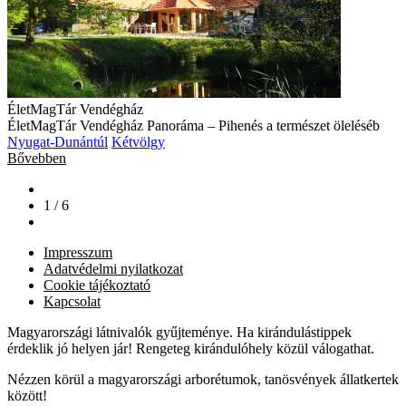
ÉletMagTár Vendégház
ÉletMagTár Vendégház Panoráma – Pihenés a természet öleléséb
Nyugat-Dunántúl
Kétvölgy
Bővebben
1 / 6
Impresszum
Adatvédelmi nyilatkozat
Cookie tájékoztató
Kapcsolat
Magyarországi látnivalók gyűjteménye. Ha kirándulástippek
érdeklik jó helyen jár! Rengeteg kirándulóhely közül válogathat.
Nézzen körül a magyarországi arborétumok, tanösvények állatkertek
között!