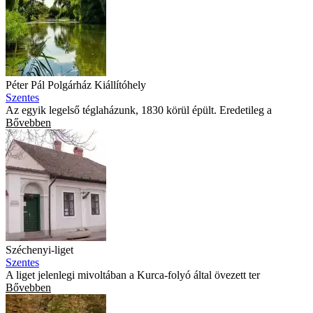
Péter Pál Polgárház Kiállítóhely
Szentes
Az egyik legelső téglaházunk, 1830 körül épült. Eredetileg a
Bővebben
Széchenyi-liget
Szentes
A liget jelenlegi mivoltában a Kurca-folyó által övezett ter
Bővebben