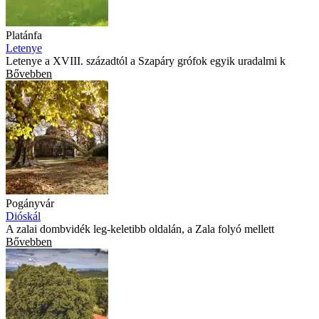
Platánfa
Letenye
Letenye a XVIII. századtól a Szapáry grófok egyik uradalmi k
Bővebben
Pogányvár
Dióskál
A zalai dombvidék leg-keletibb oldalán, a Zala folyó mellett
Bővebben