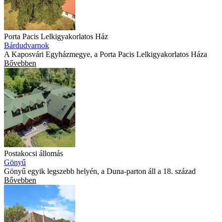
Porta Pacis Lelkigyakorlatos Ház
Bárdudvarnok
A Kaposvári Egyházmegye, a Porta Pacis Lelkigyakorlatos Háza
Bővebben
Postakocsi állomás
Gönyű
Gönyű egyik legszebb helyén, a Duna-parton áll a 18. század
Bővebben