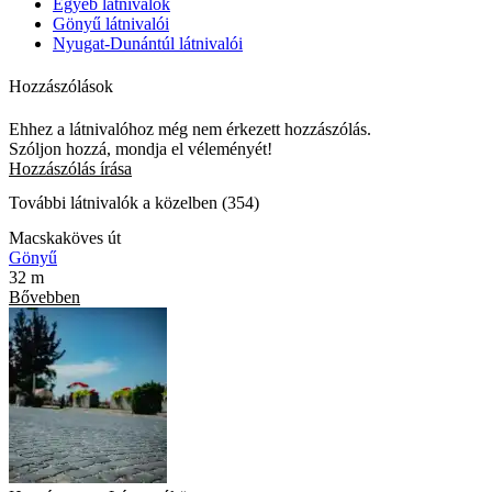
Egyéb látnivalók
Gönyű látnivalói
Nyugat-Dunántúl látnivalói
Hozzászólások
Ehhez a látnivalóhoz még nem érkezett hozzászólás.
Szóljon hozzá, mondja el véleményét!
Hozzászólás írása
További látnivalók a közelben (354)
Macskaköves út
Gönyű
32 m
Bővebben