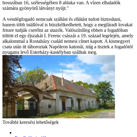
hosszában 16, szélességében 8 ablaka van. A vízen elhaladók
számára gyönyörű látványt nyújt."
A vendégfogadó nemcsak szállást és ellátást tudott biztosítani,
hanem több istállóval is büszkélkedhetett, hogy a megfáradt lovakat
frissre tudják cserélni az utazók. Valószínűleg ebben a fogadóban
töltött el egy éjszakát I. Ferenc császár a 19. század legelején, amely
alkalommal a Rostaházy család nemesi címet kapott. A kismegyeri
csata után itt táboroztak Napóleon katonái, míg a tisztek a fogadótól
nyugatra levő Esterházy-kastélyban szálltak meg.
További keresési lehetőségek