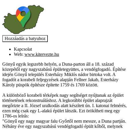
Kapcsolat
Web:
www.kitervezte.hu
Gönyű egyik legszebb helyén, a Duna-parton áll a 18. század
közepétől egy nagyszabású épületegyüttes, a vendégfogadó. Építése
idején Gönyű település Esterházy Miklós nádor birtoka volt. A
fogadót a korabeli feljegyzések alapján Fellner Jakab, Esterházy
Károly püspök építésze építette 1759 és 1769 között.
A különböző korabeli térképek nagy segítséget nyújtanak az épület
történetének rekonstruáláshoz. A legkorábbi épület alaprajzát
megőrizte a II. József uralkodás alatt készített ún. I. katonai felmérés,
ezen még csak egy L-alakú épület látszik. Ezt örökítheti meg egy
1786-os leírás:
"Gönyű egy nagy magyar falu Győrtől nem messze, a Duna partján.
Néhány éve egy nagyszabású vendégfogadó épült kőből, melynek