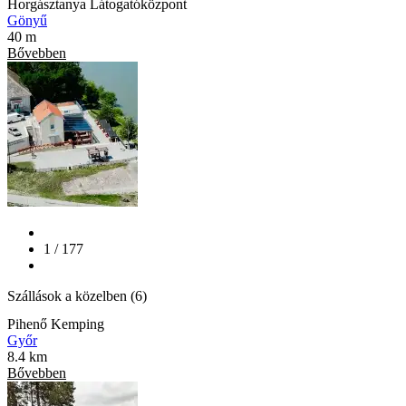
Horgásztanya Látogatóközpont
Gönyű
40 m
Bővebben
1 / 177
Szállások a közelben (6)
Pihenő Kemping
Győr
8.4 km
Bővebben