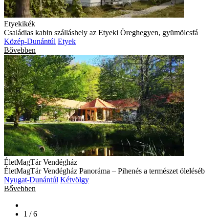
Etyekikék
Családias kabin szálláshely az Etyeki Öreghegyen, gyümölcsfá
Közép-Dunántúl
Etyek
Bővebben
ÉletMagTár Vendégház
ÉletMagTár Vendégház Panoráma – Pihenés a természet öleléséb
Nyugat-Dunántúl
Kétvölgy
Bővebben
1 / 6