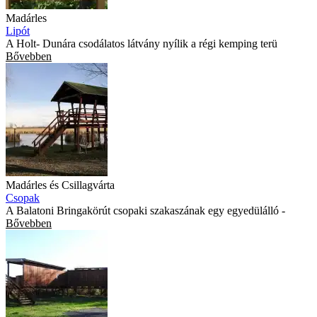
Madárles
Lipót
A Holt- Dunára csodálatos látvány nyílik a régi kemping terü
Bővebben
Madárles és Csillagvárta
Csopak
A Balatoni Bringakörút csopaki szakaszának egy egyedülálló -
Bővebben