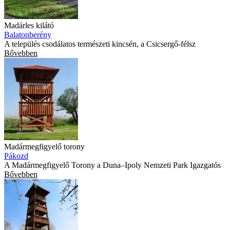
Madárles kilátó
Balatonberény
A település csodálatos természeti kincsén, a Csicsergő-félsz
Bővebben
Madármegfigyelő torony
Pákozd
A Madármegfigyelő Torony a Duna–Ipoly Nemzeti Park Igazgatós
Bővebben