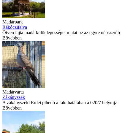
Madárpark
Rákóczifalva
Ötven fajta madárkülönlegességet mutat be az egyre népszerűb
Bővebben
Madárvárta
Zákányszék
A zákányszéki Erdei pihenő a falu határában a 020/7 helyrajz
Bővebben