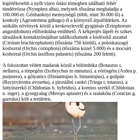
legértékesebb a nyílt vízen óriási tömegben található fehér
tündérrózsa (Nymphea alba), melynek tőszáma meghaladja a
100.000-et. Génbanknyi mennyiségű (több, mint 30.000 tő) a
konkoly (Agrostemma githago) él a környező árpaföldeken. Az
unikális növények közül a keskenylevelű gyapjúsás (Eriophorum
angustifolium) előfordulása említhető. A kékperjés láprét és szikes
társulások kontaktzónájában találkozhatunk a kisfészkű aszattal
(Cirsium brachicephalum) (tőszáma 750 körüli), a poloskaszagú
kosborral (Orchis coriophora) (tőszáma közel 5.000) és a mocsári
kosborral (Orchis laxiflora palustris) (tőszáma 200 feletti).
A fokozottan védett madarak közül a bölömbika (Botaurus s.
stellaris), a törpegém (Ixobrychus m minutus), a vörösgém (Ardea p.
purpurea), a gólyatöcs (Himantopus h. himantopus), a gulipán
(Recurvirostra avosetta), a piroslábú cankó (Tringa t. totanus), a
fattyúszerkő (Chlidonias h. hybridus), a kormos szerkő (Chlidonias
n. niger), a gyurgyalag (Merops apiaster) és a szalakóta (Coracias g.
garrulus) költ a területen.