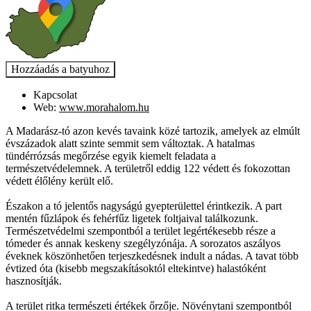
Kapcsolat
Web:
www.morahalom.hu
A Madarász-tó azon kevés tavaink közé tartozik, amelyek az elmúlt
évszázadok alatt szinte semmit sem változtak. A hatalmas
tündérrózsás megőrzése egyik kiemelt feladata a
természetvédelemnek. A területről eddig 122 védett és fokozottan
védett élőlény került elő.
Északon a tó jelentős nagyságú gyepterülettel érintkezik. A part
mentén fűzlápok és fehérfűz ligetek foltjaival találkozunk.
Természetvédelmi szempontból a terület legértékesebb része a
tómeder és annak keskeny szegélyzónája. A sorozatos aszályos
éveknek köszönhetően terjeszkedésnek indult a nádas. A tavat több
évtized óta (kisebb megszakításoktól eltekintve) halastóként
hasznosítják.
A terület ritka természeti értékek őrzője. Növénytani szempontból