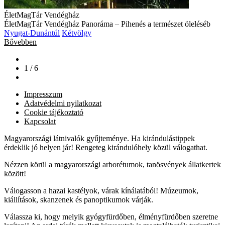
ÉletMagTár Vendégház
ÉletMagTár Vendégház Panoráma – Pihenés a természet öleléséb
Nyugat-Dunántúl
Kétvölgy
Bővebben
1 / 6
Impresszum
Adatvédelmi nyilatkozat
Cookie tájékoztató
Kapcsolat
Magyarországi látnivalók gyűjteménye. Ha kirándulástippek
érdeklik jó helyen jár! Rengeteg kirándulóhely közül válogathat.
Nézzen körül a magyarországi arborétumok, tanösvények állatkertek
között!
Válogasson a hazai kastélyok, várak kínálatából! Múzeumok,
kiállítások, skanzenek és panoptikumok várják.
Válassza ki, hogy melyik gyógyfürdőben, élményfürdőben szeretne