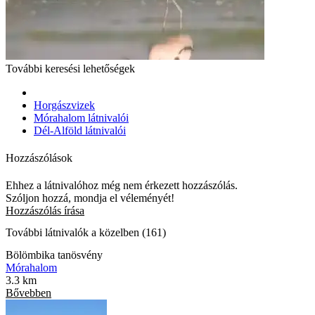
További keresési lehetőségek
Horgászvizek
Mórahalom látnivalói
Dél-Alföld látnivalói
Hozzászólások
Ehhez a látnivalóhoz még nem érkezett hozzászólás.
Szóljon hozzá, mondja el véleményét!
Hozzászólás írása
További látnivalók a közelben (161)
Bölömbika tanösvény
Mórahalom
3.3 km
Bővebben