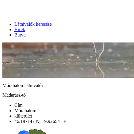
Látnivalók keresése
Hírek
Batyu
Mórahalom látnivalói
Madarász-tó
Cím
Mórahalom
külterület
46.187147 N, 19.926541 E