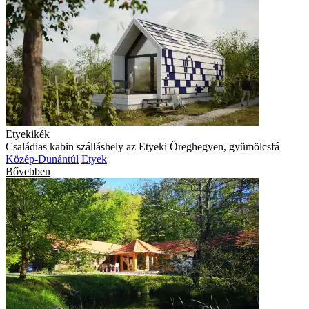
Etyekikék
Családias kabin szálláshely az Etyeki Öreghegyen, gyümölcsfá
Közép-Dunántúl
Etyek
Bővebben